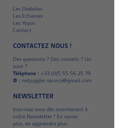
Les Diabolos
Les Echasses
Les Yoyos
Contact
CONTACTEZ NOUS !
Des questions ? Des conseils ? Un
suivi ?
Téléphone :
+33 (0)5 55 56 25 79
@ :
netjuggler.service@gmail.com
NEWSLETTER
Inscrivez vous dès maintenant à
notre Newsletter ! En savoir
plus, en apprendre plus.