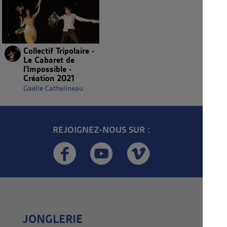
Collectif Tripolaire -
Le Cabaret de
l'Impossible -
Création 2021
Gaëlle Cathelineau
REJOIGNEZ-NOUS SUR :
JONGLERIE