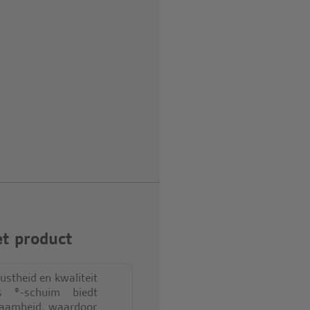
t product
ustheid en kwaliteit
us ®-schuim biedt
zaamheid, waardoor