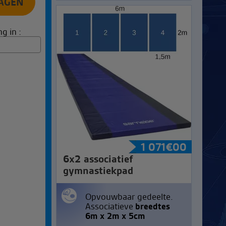
g in :
1 071
€
00
6x2 associatief
gymnastiekpad
Opvouwbaar gedeelte.
Associatieve
breedtes
6m x 2m x 5cm