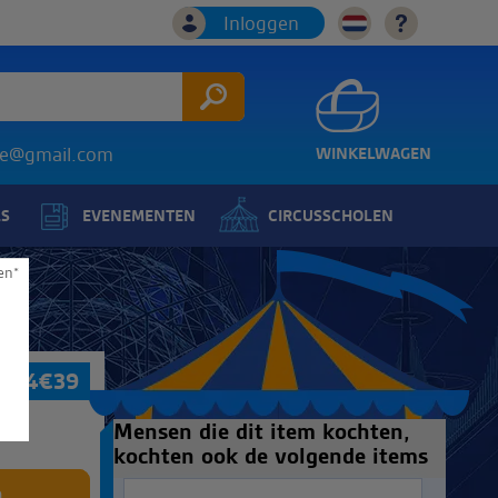
Inloggen
ice@gmail.com
WINKELWAGEN
LS
EVENEMENTEN
CIRCUSSCHOLEN
en*
 454
€
39
Mensen die dit item kochten,
kochten ook de volgende items
n