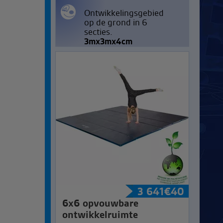
Ontwikkelingsgebied
op de grond in 6
secties.
3mx3mx4cm
3 641
€
40
6x6 opvouwbare
ontwikkelruimte