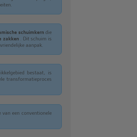
eiten.
amische schuimkern
die
e zakken
. Dit schuim is
vriendelijke aanpak.
kkelgebied bestaat, is
ele transformatieproces
 van een conventionele