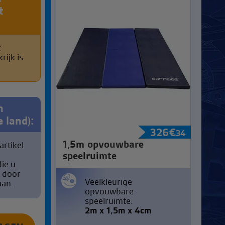
t
t
rijk is
n
e land):
326
€
34
1,5m opvouwbare
artikel
speelruimte
ie u
t door
Veelkleurige
aan.
opvouwbare
speelruimte.
2m x 1,5m x 4cm