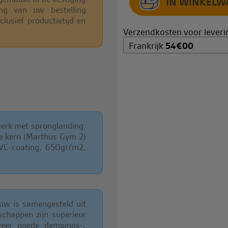
ing van uw bestelling
clusief productietijd en
Verzendkosten voor leverin
Frankrijk
54
€
00
werk met spronglanding.
e kern (Marthus Gym 2)
 PVC-coating, 650gr/m2,
uw is samengesteld uit
schappen zijn superieur
zeer goede dempings-,