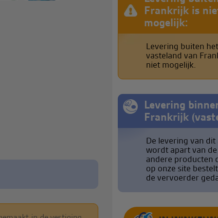
Frankrijk is nie
mogelijk:
Levering buiten he
vasteland van Frank
niet mogelijk.
Levering binne
Frankrijk (vast
De levering van dit 
wordt apart van de
andere producten d
op onze site bestel
de vervoerder ged
 gemaakt in de vestiging