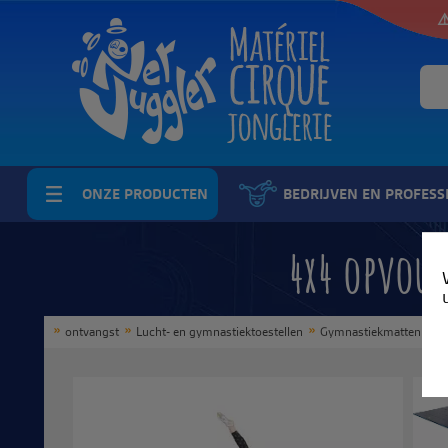
⚠
ONZE PRODUCTEN
BEDRIJVEN EN PROFESS
4x4 opvouw
ontvangst
Lucht- en gymnastiektoestellen
Gymnastiekmatten en m