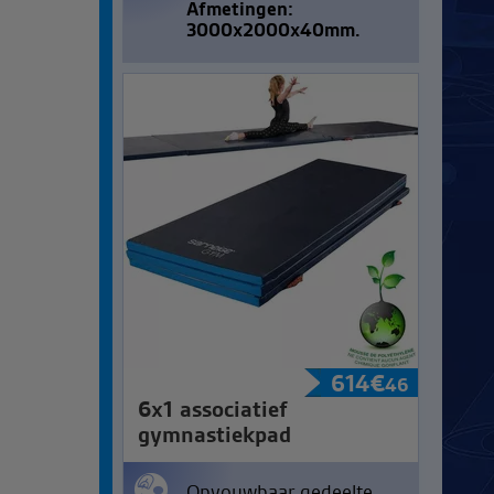
Afmetingen:
3000x2000x40mm.
614
€
46
6x1 associatief
gymnastiekpad
Opvouwbaar gedeelte.