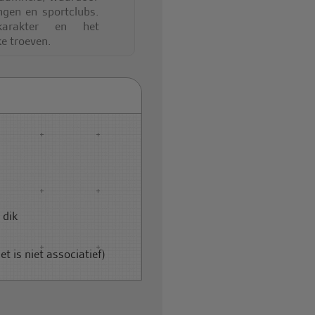
ngen en sportclubs.
karakter en het
ke troeven.
 dik
t is niet associatief)