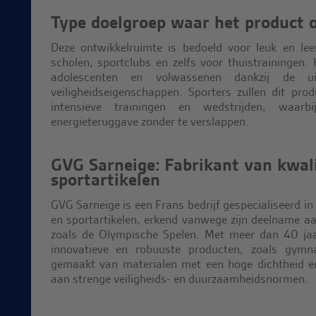
Type doelgroep waar het product o
Deze ontwikkelruimte is bedoeld voor leuk en lee
scholen, sportclubs en zelfs voor thuistrainingen. 
adolescenten en volwassenen dankzij de ui
veiligheidseigenschappen. Sporters zullen dit pro
intensieve trainingen en wedstrijden, waar
energieteruggave zonder te verslappen.
GVG Sarneige: Fabrikant van kwali
sportartikelen
GVG Sarneige is een Frans bedrijf gespecialiseerd i
en sportartikelen, erkend vanwege zijn deelname a
zoals de Olympische Spelen. Met meer dan 40 jaar
innovatieve en robuuste producten, zoals gymna
gemaakt van materialen met een hoge dichtheid en
aan strenge veiligheids- en duurzaamheidsnormen.