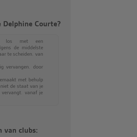
e Delphine Courte?
b los met een
olgens de middelste
aar te scheiden. van
g vervangen. door
gemaakt met behulp
 niet de staat van je
 vervangt. vanaf je
n van clubs: