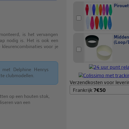
Piroue
monteerd, is het vervangen
Midden
ap nodig is. Het is ook een
(Loop/
e kleurencombinaties voor je
l met Delphine Henrys
tte clubmodellen.
Verzendkosten voor leverin
Frankrijk
7
€
50