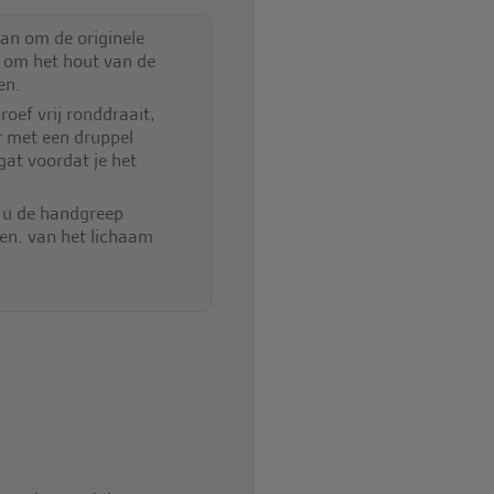
aan om de originele
 om het hout van de
en.
roef vrij ronddraait,
r met een druppel
gat voordat je het
 u de handgreep
ren. van het lichaam