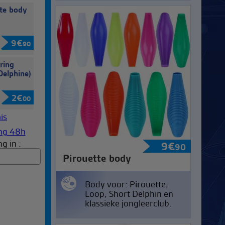
tte body
9
€
90
ring
Delphine)
2
€
00
g in :
9
€
90
Pirouette body
Body voor: Pirouette,
Loop, Short Delphin en
klassieke jongleerclub.