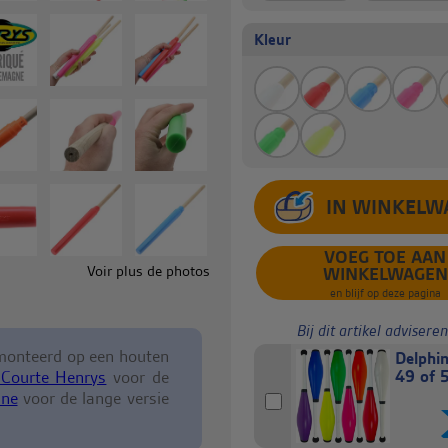
Kleur
VOEG TOE AAN
Voir plus de photos
WINKELWAGEN
en blijf op deze pagina
Bij dit artikel adviseren
onteerd op een houten
Delphin
49 of 
 Courte Henrys
voor de
ine
voor de lange versie