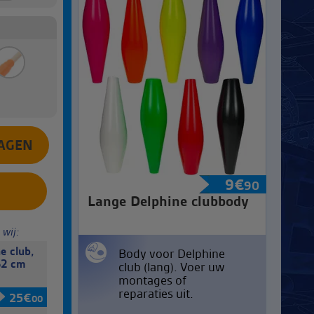
9
€
90
Lange Delphine clubbody
 wij:
e club,
Body voor Delphine
52 cm
club (lang). Voer uw
montages of
reparaties uit.
25
€
00