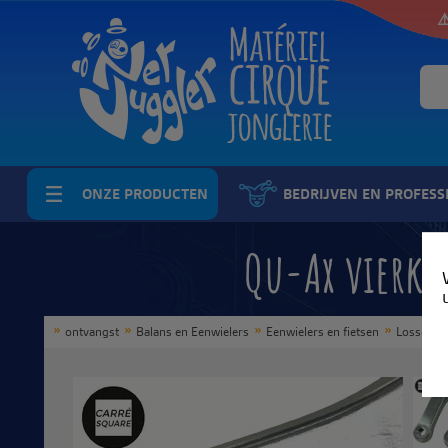
⚠
ONZE PRODUCTEN
BEDRIJVEN EN PROFESS
Qu-Ax vierk
ontvangst
Balans en Eenwielers
Eenwielers en fietsen
Losse st