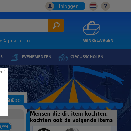
Inloggen
ice@gmail.com
WINKELWAGEN
LS
EVENEMENTEN
CIRCUSSCHOLEN
en*
23
€
00
Mensen die dit item kochten,
kochten ook de volgende items
3,
00
€