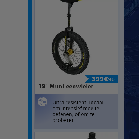
399
€
90
19" Muni eenwieler
Ultra resistent. Ideaal
om intensief mee te
oefenen, of om te
proberen.