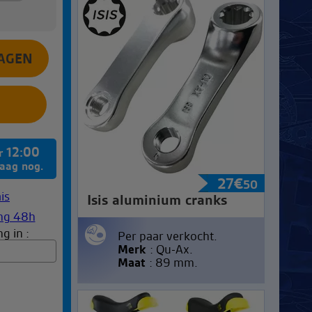
12:00
or
daag nog.
27
€
50
Isis aluminium cranks
g in :
Per paar verkocht.
Merk
: Qu-Ax.
Maat
: 89 mm.