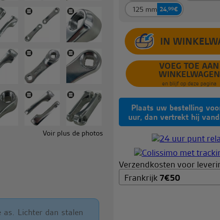
125 mm
24,
99
€
VOEG TOE AAN
WINKELWAGEN
en blijf op deze pagina
Plaats uw bestelling vo
uur, dan vertrekt hij van
Voir plus de photos
Verzendkosten voor leverin
Frankrijk
7
€
50
 as. Lichter dan stalen