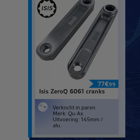
77
€
99
Isis ZeroQ 6061 cranks
Verkocht in paren.
Merk: Qu-Ax.
Uitvoering: 145mm /
alu.