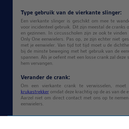
Type gebruik van de vierkante slinger:
Een vierkante slinger is geschikt om mee te wandel
voor incidenteel gebruik. Dit zijn meestal de cranks
en gezinnen. In circusscholen zijn ze ook te vinden
Only One eenwielers. Pas op, ze zijn echter niet ge
met je eenwieler. Van tijd tot tijd moet u de dichth
bij de minste beweging met het gebruik van de ee
spannen. Als je oefent met een losse crank zal deze 
hem vervangen.
Verander de crank:
Om een vierkante crank te verwisselen, moet 
krukastrekker
omdat deze krachtig op de as van de e
Aarzel niet om direct contact met ons op te nemen
eenwielers.