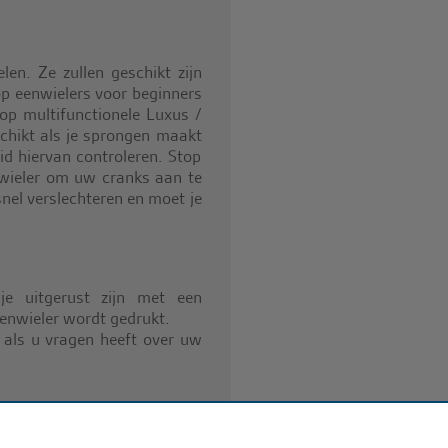
en. Ze zullen geschikt zijn
 op eenwielers voor beginners
 op multifunctionele Luxus /
schikt als je sprongen maakt
eid hiervan controleren. Stop
nwieler om uw cranks aan te
snel verslechteren en moet je
je uitgerust zijn met een
enwieler wordt gedrukt.
 als u vragen heeft over uw