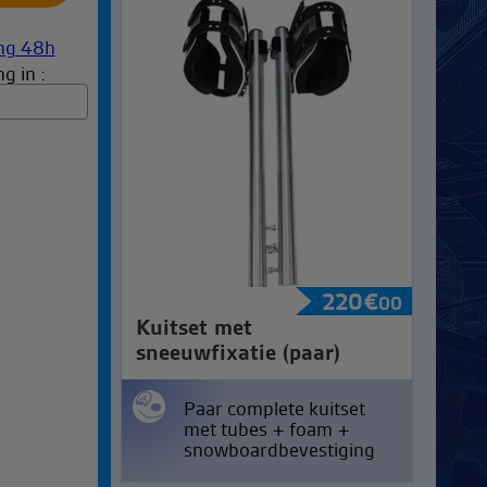
g in :
220
€
00
Kuitset met
sneeuwfixatie (paar)
Paar complete kuitset
met tubes + foam +
snowboardbevestiging