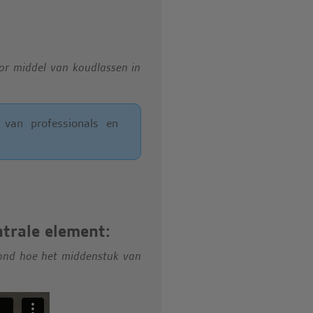
or middel van koudlassen in
 van professionals en
trale element:
oond hoe het middenstuk van