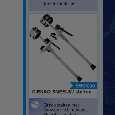
Junior-modellen.
590
€
00
CIRKAO SNEEUW stelten
Cirkao stelten met
Snowboard bindingen.
Meerdere maten