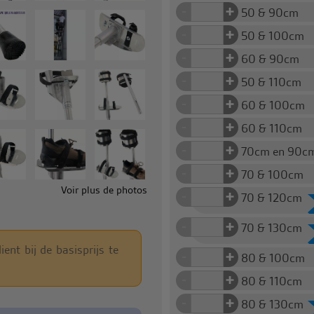
+
-
50 & 90cm
+
-
50 & 100cm
+
-
60 & 90cm
+
-
50 & 110cm
+
-
60 & 100cm
+
-
60 & 110cm
+
-
70cm en 90c
+
-
70 & 100cm
Voir plus de photos
+
-
70 & 120cm
+
-
70 & 130cm
ent bij de basisprijs te
+
-
80 & 100cm
+
-
80 & 110cm
+
-
80 & 130cm