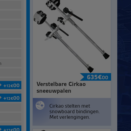
m
635
€
00
Verstelbare Cirkao
+
00
12
€
sneeuwpalen
+
00
12
€
Cirkao stelten met
snowboard bindingen.
Met verlengingen.
+
00
12
€