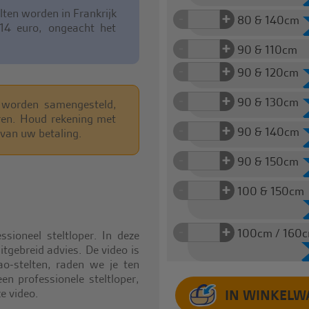
ten worden in Frankrijk
+
-
80 & 140cm
 14 euro, ongeacht het
+
-
90 & 110cm
+
-
90 & 120cm
+
-
90 & 130cm
 worden samengesteld,
eren. Houd rekening met
+
-
90 & 140cm
 van uw betaling.
+
-
90 & 150cm
+
-
100 & 150cm
+
-
100cm / 160
sioneel steltloper. In deze
uitgebreid advies. De video is
ao-stelten, raden we je ten
en professionele steltloper,
e video.