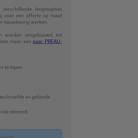
verschillende lengteopties
 voor een offerte op maat
er nauwkeurig werken.
ten worden omgebouwd tot
alleen maar een
paar PREAU-
m te lopen.
geschroefde en gelijmde
rale element.
plicht.