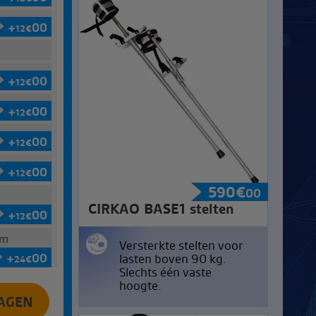
+
00
12
€
+
00
12
€
+
00
12
€
+
00
12
€
+
00
12
€
590
€
00
CIRKAO BASE1 stelten
+
00
12
€
cm
Versterkte stelten voor
+
00
lasten boven 90 kg.
24
€
Slechts één vaste
hoogte.