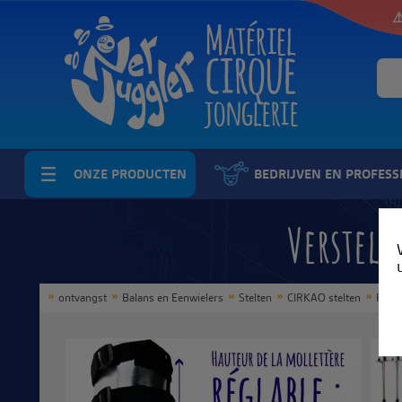
⚠
ONZE PRODUCTEN
BEDRIJVEN EN PROFESS
Verstelb
ontvangst
Balans en Eenwielers
Stelten
CIRKAO stelten
Regu