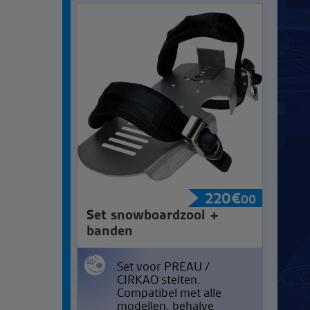
220
€
00
Set snowboardzool +
banden
Set voor PREAU /
CIRKAO stelten.
Compatibel met alle
modellen, behalve