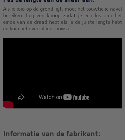
Als je jojo op de grond ligt, moet het touwtje je navel
bereiken. Leg een knoop zodat je een lus aan het
einde van de draad hebt als je de juiste lengte hebt
en knip het overtollige touw af.
Informatie van de fabrikant: