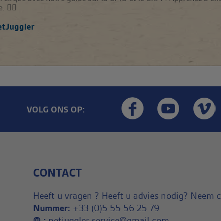
🤹‍♂️
tJuggler
VOLG ONS OP:
CONTACT
Heeft u vragen ? Heeft u advies nodig? Neem 
Nummer:
+33 (0)5 55 56 25 79
@ :
netjuggler.service@gmail.com