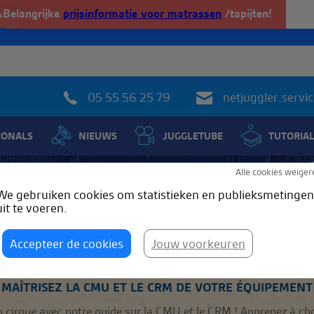
️Belangrijke
prijsinformatie voor matrassen
/tapijten!
05 55 56 25 79
netjuggler.serv
IONALS
NIEUWS
JUGGLETUBE
TUTORIA
Alle cookies weiger
Tague
: CMU
We gebruiken cookies om statistieken en publieksmetingen
uit te voeren.
Accepteer de cookies
Jouw voorkeuren
: CMU
: MAÎTRISEZ LA CMU ET LE CRM DE VOTRE ÉQUIPEMENT
en cirque avec notre guide sur la CMU et le CRM ! Apprenez à cho