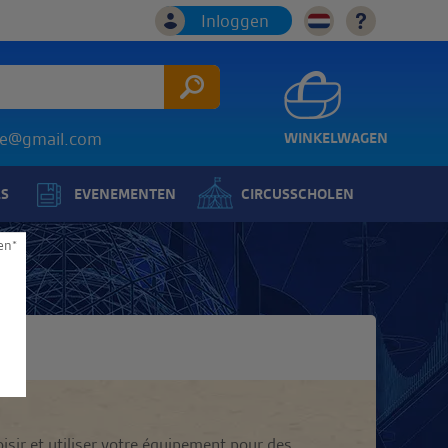
Inloggen
ice@gmail.com
WINKELWAGEN
LS
EVENEMENTEN
CIRCUSSCHOLEN
en*
isir et utiliser votre équipement pour des