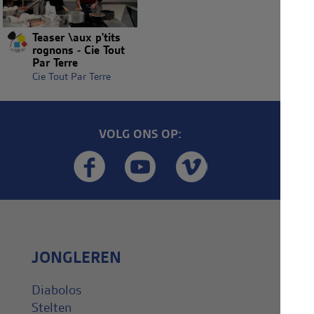
Teaser \aux p'tits
rognons - Cie Tout
Par Terre
Cie Tout Par Terre
VOLG ONS OP:
JONGLEREN
Diabolos
Stelten