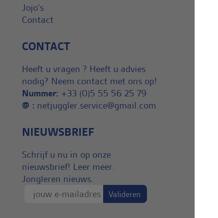
Jojo's
Contact
CONTACT
Heeft u vragen ? Heeft u advies
nodig? Neem contact met ons op!
Nummer:
+33 (0)5 55 56 25 79
@ :
netjuggler.service@gmail.com
NIEUWSBRIEF
Schrijf u nu in op onze
nieuwsbrief! Leer meer.
Jongleren nieuws.