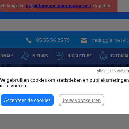
️Belangrijke
prijsinformatie voor matrassen
/tapijten!
05 55 56 25 79
netjuggler.serv
IONALS
NIEUWS
JUGGLETUBE
TUTORIA
Alle cookies weiger
Compagnie Poly
We gebruiken cookies om statistieken en publieksmetingen
uit te voeren.
Accepteer de cookies
Jouw voorkeuren