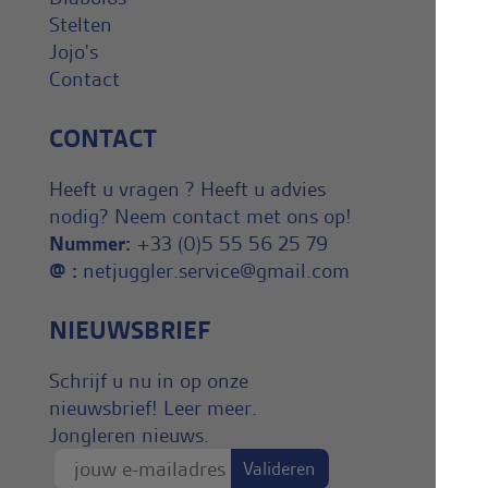
Stelten
Jojo's
Contact
CONTACT
Heeft u vragen ? Heeft u advies
nodig? Neem contact met ons op!
Nummer:
+33 (0)5 55 56 25 79
@ :
netjuggler.service@gmail.com
NIEUWSBRIEF
Schrijf u nu in op onze
nieuwsbrief! Leer meer.
Jongleren nieuws.