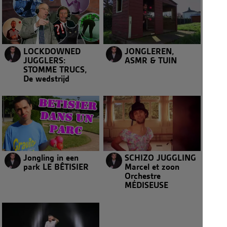
LOCKDOWNED
JONGLEREN,
JUGGLERS:
ASMR & TUIN
STOMME TRUCS,
De wedstrijd
Jongling in een
SCHIZO JUGGLING
park LE BÊTISIER
Marcel et zoon
Orchestre
MÉDISEUSE