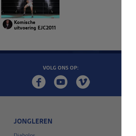
Komische
uitvoering EJC2011
VOLG ONS OP:
JONGLEREN
Diabolos