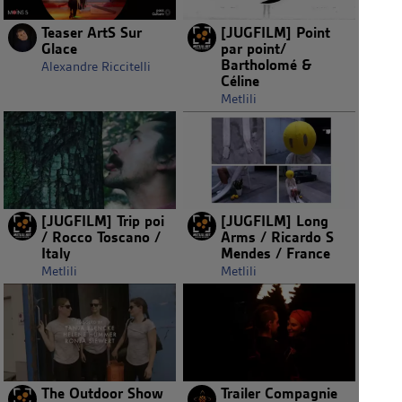
Teaser ArtS Sur
[JUGFILM] Point
Glace
par point/
Bartholomé &
Alexandre Riccitelli
Céline
Metlili
[JUGFILM] Trip poi
[JUGFILM] Long
/ Rocco Toscano /
Arms / Ricardo S
Italy
Mendes / France
Metlili
Metlili
The Outdoor Show
Trailer Compagnie