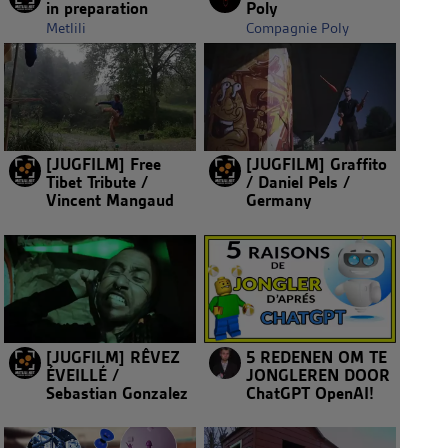
in preparation
Poly
Metlili
Compagnie Poly
[JUGFILM] Free
[JUGFILM] Graffito
Tibet Tribute /
/ Daniel Pels /
Vincent Mangaud
Germany
[JUGFILM] RÊVEZ
5 REDENEN OM TE
ÉVEILLÉ /
JONGLEREN DOOR
Sebastian Gonzalez
ChatGPT OpenAI!