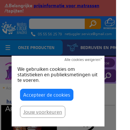
⚠️Belangrijke
prijsinformatie voor matrassen
/tapijten!
netjuggler.service@gmail.com
05 55 56 25 79
ONZE PRODUCTEN
BEDRIJVEN EN PROFESS
JuggleTube
Alle cookies weigeren*
Voeg een video toe
We gebruiken cookies om
statistieken en publieksmetingen uit
te voeren.
Accueil
JuggleTube
humour
Accepteer de cookies
humour
Jouw voorkeuren