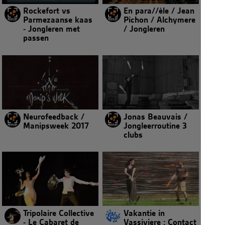
Rockefort vs
En para//èle / Jean
Parmezaanse kaas
Pichon / Alchymere
- Jongleren met
/ Jongleren
passen
Neurofeedback /
Jonas Beauvais /
Manipsweek 2017
Jongleerroutine 3
clubs
Tripolaire Collective
Vakantie in
- Le Cabaret de
Vassiviere : Contact