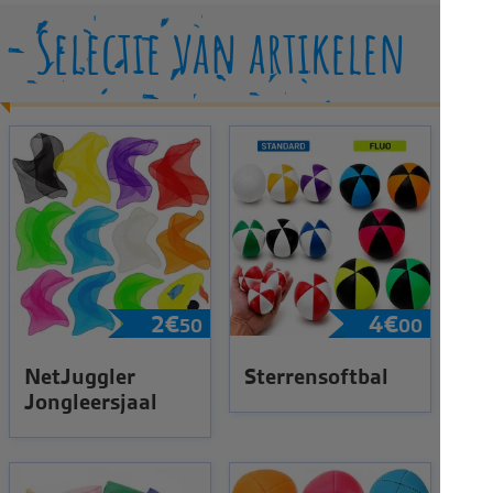
Selectie van artikelen
2
€
4
€
50
00
NetJuggler
Sterrensoftbal
Jongleersjaal