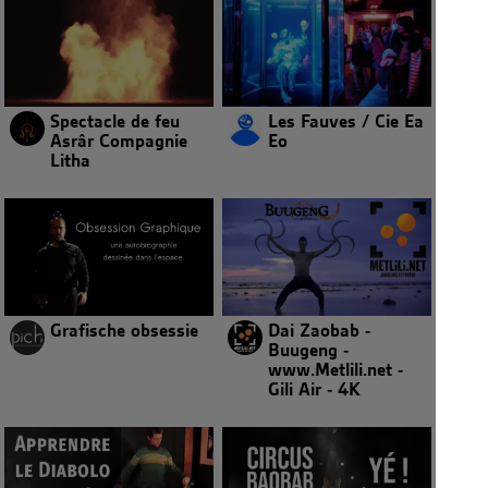
Spectacle de feu
Les Fauves / Cie Ea
Asrâr Compagnie
Eo
Litha
Grafische obsessie
Dai Zaobab -
Buugeng -
www.Metlili.net -
Gili Air - 4K