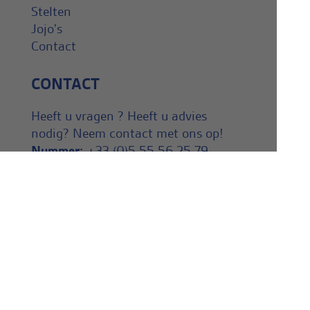
Stelten
Jojo's
Contact
CONTACT
Heeft u vragen ? Heeft u advies
nodig? Neem contact met ons op!
Nummer:
+33 (0)5 55 56 25 79
@ :
netjuggler.service@gmail.com
NIEUWSBRIEF
Schrijf u nu in op onze
nieuwsbrief! Leer meer.
Jongleren nieuws.