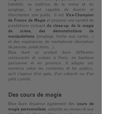
habileté, sa maîtrise de la mime et du
jonglage, il est capable de divertir et
d'enchanter son public. Il est
Vice-Champion
de France de Magie
et propose une variété de
prestations incluant
du close-up, de la magie
de scène, des démonstrations de
manipulations
(jonglage, triche aux cartes...)
et des expériences de mentalisme (divination
de pensée, prédictions...).
Blue Auré se produit dans différents
restaurants et scènes à Paris, en banlieue
parisienne et en province. Il adapte ses
numéros selon les contextes et les publics,
qu'il s'agisse d'un gala, d'un cabaret ou d'un
petit comité.
Des cours de magie
Blue Auré dispense également des
cours de
magie personnalisés
, adaptés au niveau et aux