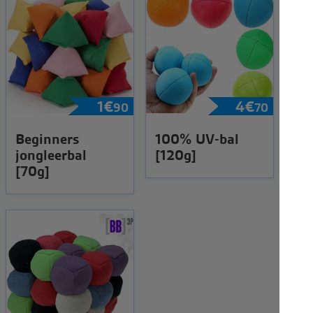
1
€
4
€
90
70
Beginners
100% UV-bal
jongleerbal
[120g]
[70g]