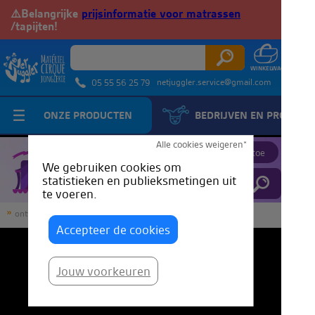
⚠️Belangrijke
prijsinformatie voor matrassen
/tapijten!
netjuggler.service@gmail.com
05 55 56 25 79
ONZE PRODUCTEN
BEDRIJVEN EN PROFESS
JuggleTube
Alle cookies weigeren*
Voeg een video toe
We gebruiken cookies om
statistieken en publieksmetingen uit
te voeren.
ontvangst
JuggleTube
Blue Auré - Natuurlijk jongleren
Accepteer de cookies
Jouw voorkeuren