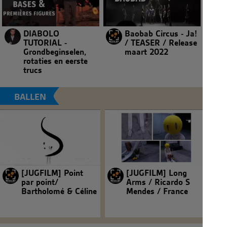
DIABOLO
Baobab Circus - Ja!
TUTORIAL -
/ TEASER / Release
Grondbeginselen,
maart 2022
rotaties en eerste
trucs
BALLEN
[JUGFILM] Point
[JUGFILM] Long
par point/
Arms / Ricardo S
Bartholomé & Céline
Mendes / France