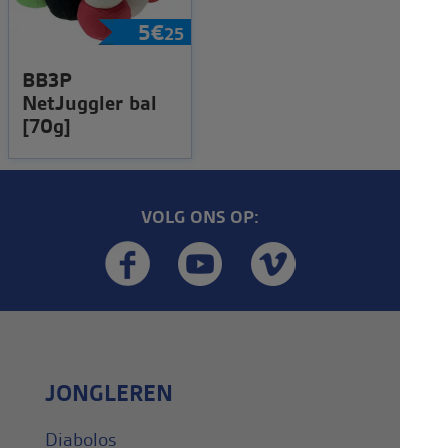
5
€
25
BB3P
NetJuggler bal
[70g]
VOLG ONS OP:
JONGLEREN
Diabolos