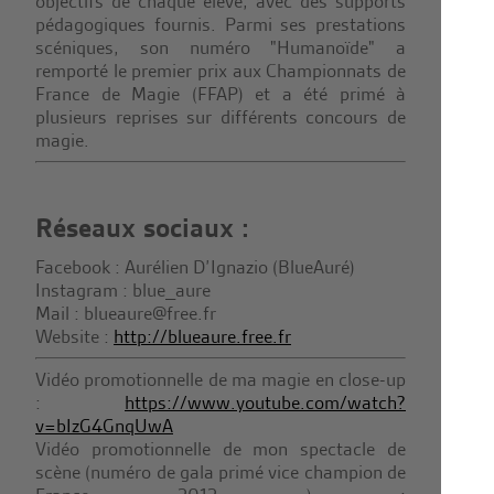
objectifs de chaque élève, avec des supports
pédagogiques fournis. Parmi ses prestations
scéniques, son numéro "Humanoïde" a
remporté le premier prix aux Championnats de
France de Magie (FFAP) et a été primé à
plusieurs reprises sur différents concours de
magie.
Réseaux sociaux :
Facebook : Aurélien D’Ignazio (BlueAuré)
Instagram : blue_aure
Mail : blueaure@free.fr
Website :
http://blueaure.free.fr
Vidéo promotionnelle de ma magie en close-up
:
https://www.youtube.com/watch?
v=bIzG4GnqUwA
Vidéo promotionnelle de mon spectacle de
scène (numéro de gala primé vice champion de