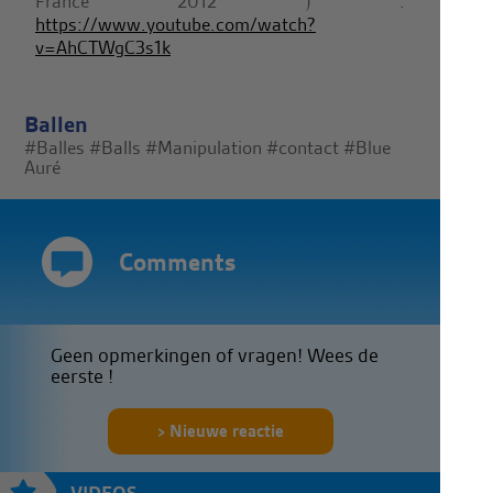
France 2012 ) :
https://www.youtube.com/watch?
v=AhCTWgC3s1k
Ballen
#Balles
#Balls
#Manipulation
#contact
#Blue
Auré
Comments
Geen opmerkingen of vragen! Wees de
eerste !
Nieuwe reactie
VIDEOS