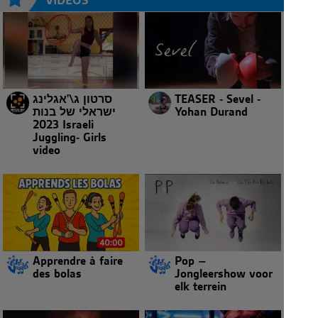
סרטון ג\'אגלינג
TEASER - Sevel -
ישראלי של בנות
Yohan Durand
2023 Israeli
Juggling- Girls
video
Apprendre à faire
Pop –
des bolas
Jongleershow voor
elk terrein