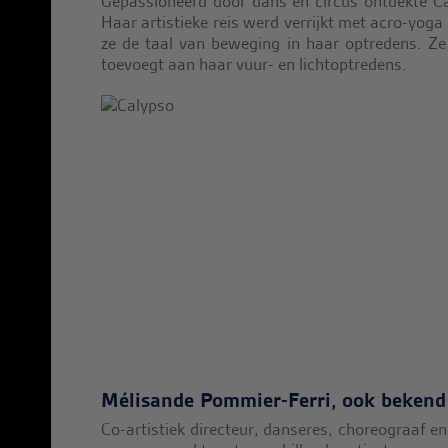
Gepassioneerd door dans en circus ontdekte Ca
Haar artistieke reis werd verrijkt met acro-yoga
ze de taal van beweging in haar optredens. Ze
toevoegt aan haar vuur- en lichtoptredens.
Mélisande Pommier-Ferri, ook bekend
Co-artistiek directeur, danseres, choreograaf 