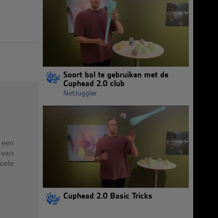
Soort bal te gebruiken met de
Cuphead 2.0 club
NetJuggler
 een
van
uele
Cuphead 2.0 Basic Tricks