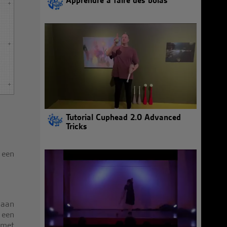
Apprendre à faire des bolas
Tutorial Cuphead 2.0 Advanced
Tricks
 een
 aan
 een
 met