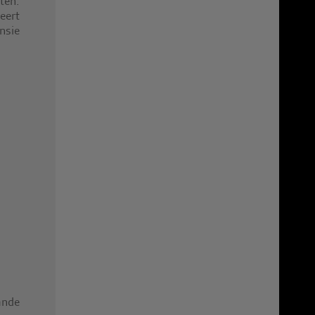
ten.
eert
nsie
ande