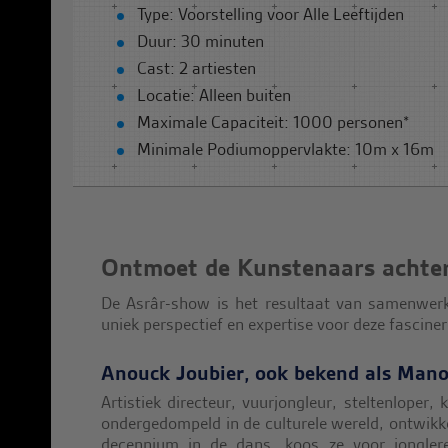
Type: Voorstelling voor Alle Leeftijden
Duur: 30 minuten
Cast: 2 artiesten
Locatie: Alleen buiten
Maximale Capaciteit: 1000 personen*
Minimale Podiumoppervlakte: 10m x 16m
Ontmoet de Kunstenaars achter
De Asrâr-show is het resultaat van samenwerki
uniek perspectief en expertise voor deze fasciner
Anouck Joubier, ook bekend als Man
Artistiek directeur, vuurjongleur, steltenlope
ondergedompeld in de culturele wereld, ontwikk
decennium in de dans, koos ze voor jonglere