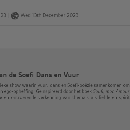
023
|
Wed 13th December 2023
van de Soefi Dans en Vuur
nieke show waarin vuur, dans en Soefi-poëzie samenkomen om
 en ego-opheffing. Geïnspireerd door het boek
Soufi, mon Amour
de en ontroerende verkenning van thema's als liefde en spirit