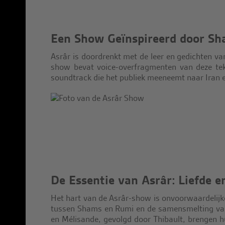
Een Show Geïnspireerd door Sh
Asrâr is doordrenkt met de leer en gedichten v
show bevat voice-overfragmenten van deze tek
soundtrack die het publiek meeneemt naar Iran e
De Essentie van Asrâr: Liefde e
Het hart van de Asrâr-show is onvoorwaardelijk
tussen Shams en Rumi en de samensmelting van
en Mélisande, gevolgd door Thibault, brengen hu