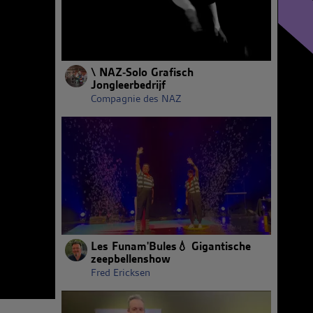
\ NAZ-Solo Grafisch
Jongleerbedrijf
Compagnie des NAZ
Les Funam'Bules💧 Gigantische
zeepbellenshow
Fred Ericksen