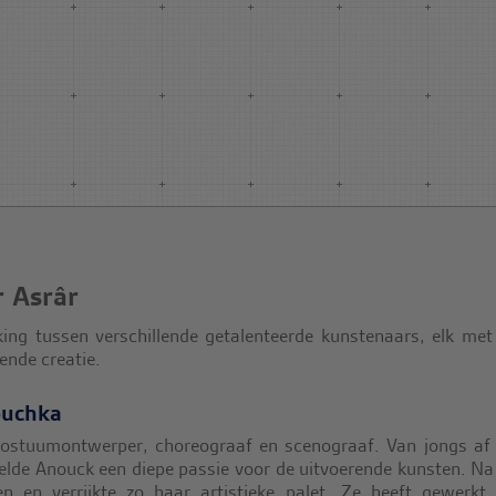
 Asrâr
ng tussen verschillende getalenteerde kunstenaars, elk met
ende creatie.
ouchka
r, kostuumontwerper, choreograaf en scenograaf. Van jongs af
elde Anouck een diepe passie voor de uitvoerende kunsten. Na
n en verrijkte zo haar artistieke palet. Ze heeft gewerkt