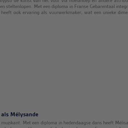
lypso de kunst van het vuur via hoelahoep en andere attribu
 en steltenlopen. Met een diploma in Franse Gebarentaal integr
 heeft ook ervaring als vuurwerkmaker, wat een unieke dime
 als Mélysande
en muzikant. Met een diploma in hedendaagse dans heeft Mélis