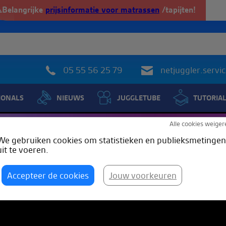
️Belangrijke
prijsinformatie voor matrassen
/tapijten!
05 55 56 25 79
netjuggler.serv
IONALS
NIEUWS
JUGGLETUBE
TUTORIA
Alle cookies weiger
We gebruiken cookies om statistieken en publieksmetingen
uit te voeren.
Accepteer de cookies
Jouw voorkeuren