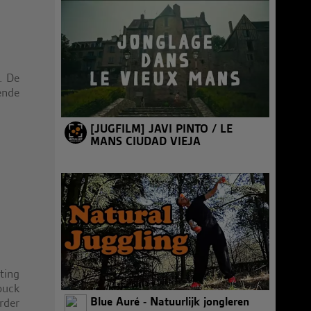
. De
ende
[JUGFILM] JAVI PINTO / LE
MANS CIUDAD VIEJA
ting
ouck
Blue Auré - Natuurlijk jongleren
rder