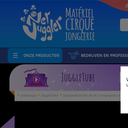
⚠
ONZE PRODUCTEN
BEDRIJVEN EN PROFESS
JuggleTube
ontvangst
JuggleTube
Spectacle de feu Asrâr Compagnie Litha