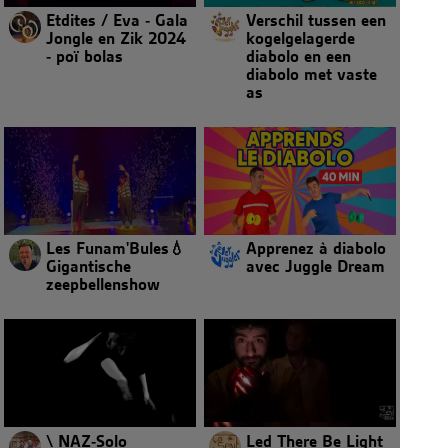
Etdites / Eva - Gala
Verschil tussen een
Jongle en Zik 2024
kogelgelagerde
- poï bolas
diabolo en een
diabolo met vaste
as
Les Funam'Bules💧
Apprenez à diabolo
Gigantische
avec Juggle Dream
zeepbellenshow
\ NAZ-Solo
Led There Be Light