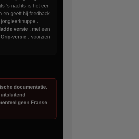
s 's nachts is het een
n en geeft hij feedback
e jongleerknuppel.
ladde versie
, met een
e
Grip-versie
, voorzien
.
che documentatie,
 uitsluitend
menteel geen Franse