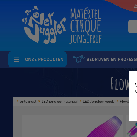
⚠
ONZE PRODUCTEN
BEDRIJVEN EN PROFESS
Flowt
ontvangst
LED jongleermateriaal
LED Jongleerkegels
Flowtoys V