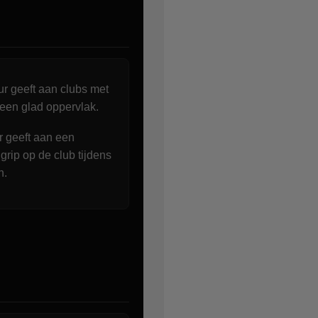
r geeft aan clubs met
een glad oppervlak.
 geeft aan een
grip op de club tijdens
n.