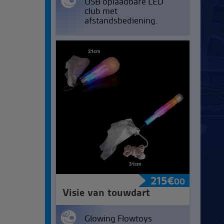
USB oplaadbare LED
club met
afstandsbediening.
215
€
00
Visie van touwdart
Glowing Flowtoys