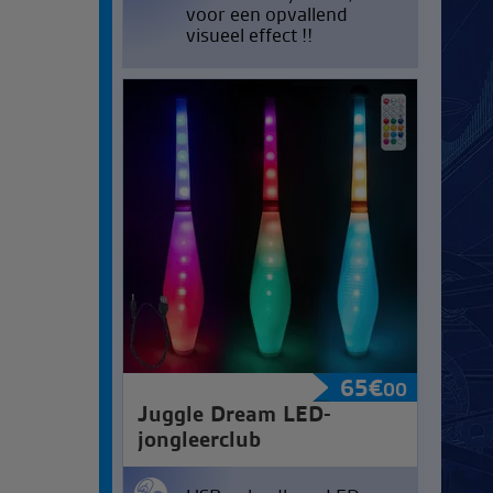
voor een opvallend
visueel effect !!
65
€
00
Juggle Dream LED-
jongleerclub