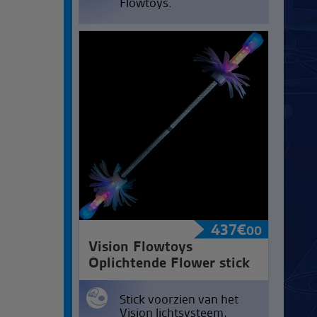
Flowtoys.
437
€
00
Vision Flowtoys
Oplichtende Flower stick
Stick voorzien van het
Vision lichtsysteem,