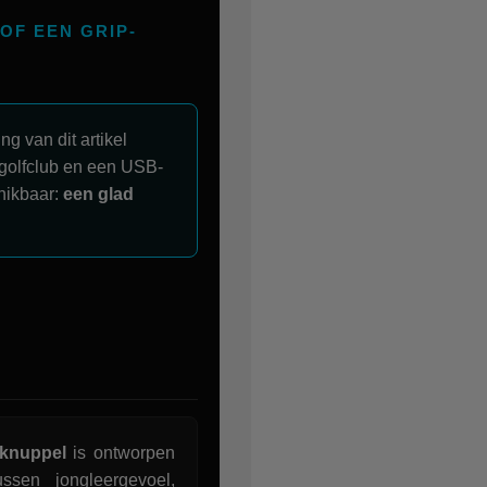
OF EEN GRIP-
ing van dit artikel
 golfclub en een USB-
chikbaar:
een glad
rknuppel
is ontworpen
sen jongleergevoel,