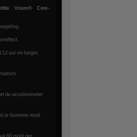
lfde Vision® Core-
regeling.
umeffect.
 12 uur en langer,
matisch
 met de accelerometer
l je favoriete modi
al 60 modi per