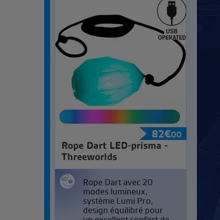
82
€
00
Rope Dart LED-prisma -
Threeworlds
Rope Dart avec 20
modes lumineux,
système Lumi Pro,
design équilibré pour
un excellent confort de