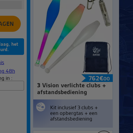
daag, het
urd.
762
€
g in :
00
3 Vision verlichte clubs +
afstandsbediening
Kit inclusief 3 clubs +
een opbergtas + een
afstandsbediening