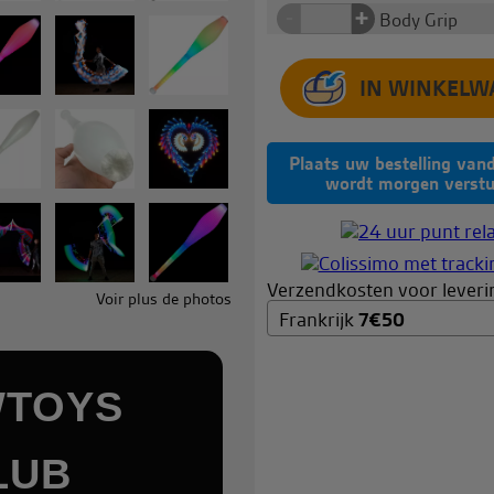
+
-
Body Grip
Plaats uw bestelling van
wordt morgen verstu
Verzendkosten voor leverin
Voir plus de photos
Frankrijk
7
€
50
WTOYS
LUB