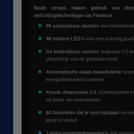
Beide versies maken gebruik van deze
verlichtingstechnologie van Flowtoys.
80 aanpasbare standen
met helderheids
96 heldere LED's
voor een krachtig podi
De batterijduur varieert:
ongeveer 0,5 tot
afhankelijk van de gebruikte modi.
Automatische slaap-/waakfunctie:
auto
energiebesparend systeem.
Kinetic Awareness 2.0:
lichtreactiviteit
op basis van bewegingen.
60 favorieten die je kunt opslaan
om sne
terug te vinden.
2 extra programmapagina's
met maxima