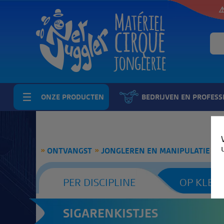
⚠
ONZE PRODUCTEN
BEDRIJVEN EN PROFESS
ONTVANGST
JONGLEREN EN MANIPULATIE
S
PER DISCIPLINE
OP KLEU
SIGARENKISTJES