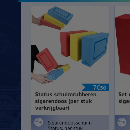
7
€
50
Status schuimrubberen
Set 
sigarendoos (per stuk
siga
verkrijgbaar)
Sigarendoosschuim
Status, per stuk