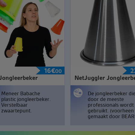
16
€
2
00
Jongleerbeker
NetJuggler Jongleerb
Meneer Babache
De jongleerbeker di
plastic jongleerbeker.
door de meeste
Verstelbaar
professionals wordt
zwaartepunt.
gebruikt. (voorheen
gemaakt door BEAR