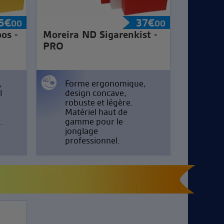
5
€
37
€
00
00
os -
Moreira ND Sigarenkist -
PRO
,
Forme ergonomique,
l
design concave,
robuste et légère.
Matériel haut de
.
gamme pour le
jonglage
professionnel.