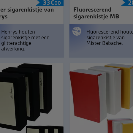
33
€
2
00
ter sigarenkistje van
Fluorescerend
rys
sigarenkistje MB
Henrys houten
Fluorescerend hout
sigarenkistje met een
sigarenkistje van
glitterachtige
Mister Babache.
afwerking.