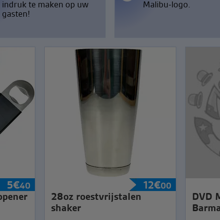
indruk te maken op uw
Malibu-logo.
gasten!
5
€
12
€
40
00
sopener
28oz roestvrijstalen
DVD Mi
shaker
Barma