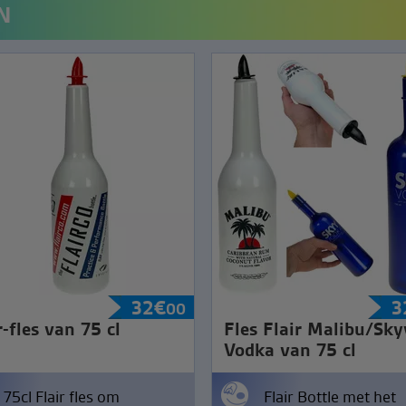
N
32
€
3
00
r-fles van 75 cl
Fles Flair Malibu/Sky
Vodka van 75 cl
75cl Flair fles om
Flair Bottle met het