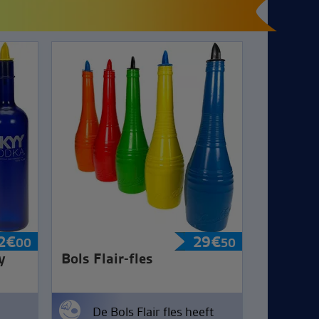
2
€
29
€
00
50
y
Bols Flair-fles
De Bols Flair fles heeft