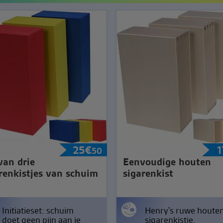
25
€
1
50
van drie
Eenvoudige houten
renkistjes van schuim
sigarenkist
Initiatieset: schuim
Henry's ruwe houte
doet geen pijn aan je
sigarenkistje.