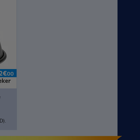
2
€
00
eker
e
D).