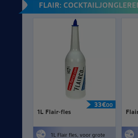
FLAIR: COCKTAILJONGLERE
33
€
00
1L Flair-fles
Flai
1L Flair fles, voor grote