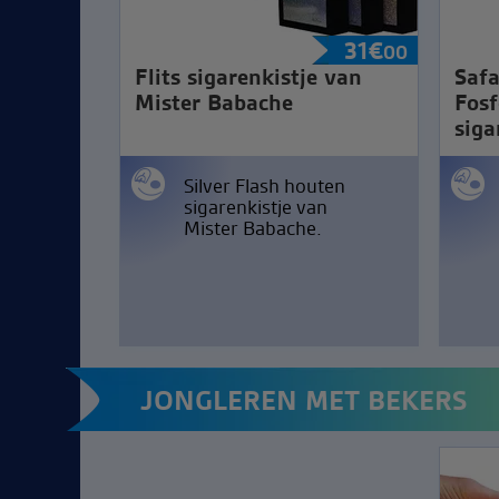
31
€
00
Flits sigarenkistje van
Safa
Mister Babache
Fosf
siga
Silver Flash houten
sigarenkistje van
Mister Babache.
JONGLEREN MET BEKERS