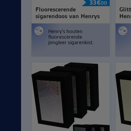
33
€
00
Fluorescerende
Glit
sigarendoos van Henrys
Hen
Henry's houten
fluorescerende
jongleer sigarenkist.