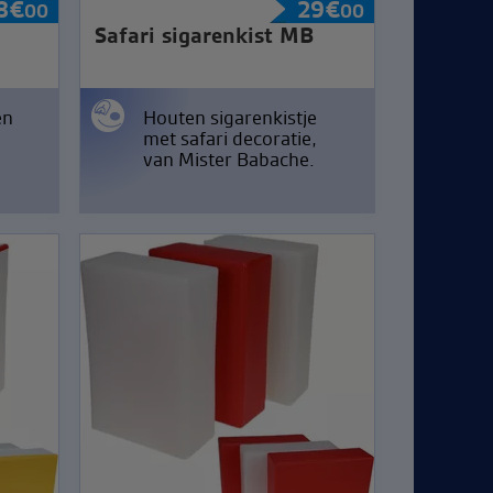
8
€
29
€
00
00
Safari sigarenkist MB
en
Houten sigarenkistje
met safari decoratie,
van Mister Babache.