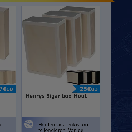
7
€
25
€
00
00
Henrys Sigar box Hout
n
Houten sigarenkist om
te jongleren. Van de