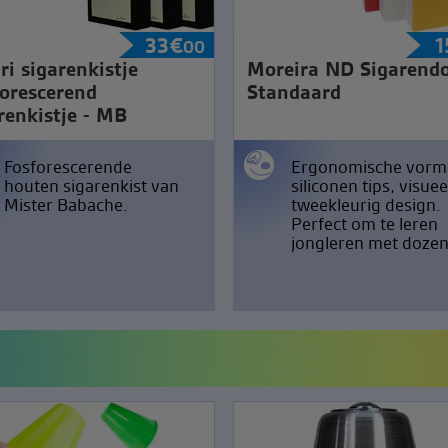
33
€
1
00
ri sigarenkistje
Moreira ND Sigarendo
orescerend
Standaard
renkistje - MB
Fosforescerende
Ergonomische vorm
houten sigarenkist van
siliconen tips, visuee
Mister Babache.
tweekleurig design.
Perfect om te leren
jongleren met dozen