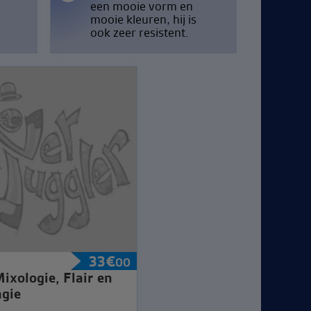
een mooie vorm en
mooie kleuren, hij is
ook zeer resistent.
33
€
00
xologie, Flair en
gie