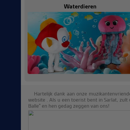
Waterdieren
Hartelijk dank aan onze muzikantenvrien
website . Als u een toerist bent in Sarlat, zul
Balle" en hen gedag zeggen van ons!