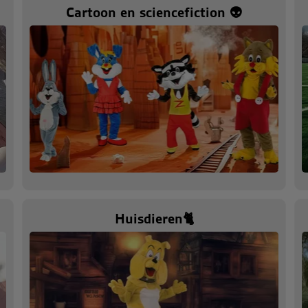
Cartoon en sciencefiction 👽
Huisdieren🐈