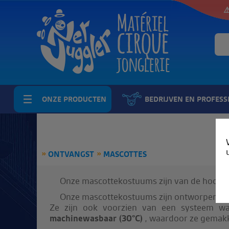
⚠
ONZE PRODUCTEN
BEDRIJVEN EN PROFESS
ONTVANGST
MASCOTTES
Onze mascottekostuums zijn van de hoogste
Onze mascottekostuums zijn ontworpen zon
Ze zijn ook voorzien van een systeem wa
machinewasbaar (30°C)
, waardoor ze gemakke