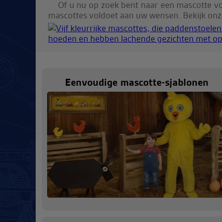
Of u nu op zoek bent naar een mascotte v
mascottes voldoet aan uw wensen. Bekijk onze
Eenvoudige mascotte-sjablonen