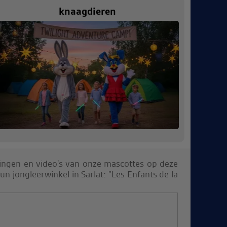
knaagdieren
dingen en video's van onze mascottes op deze
hun jongleerwinkel in Sarlat: "Les Enfants de la