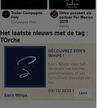
Trailer Compagnie
Shiva passeert als
Poly
partner Poï Mexico
2019
Compagnie Poly
Metlili
Het laatste nieuws met de tag :
TOrche
DÉCOUVREZ EON'S
WHIPS !
Eon's Whips vous fait
découvrir ses torches
personnalisées et ses
formations massage au
feu.
09/13/2023 18:00 |
Lees
Eon's Whips