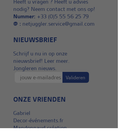
Heeft u vragen ? Heeft u advies
nodig? Neem contact met ons op!
Nummer:
+33 (0)5 55 56 25 79
@ :
netjuggler.service@gmail.com
NIEUWSBRIEF
Schrijf u nu in op onze
nieuwsbrief! Leer meer.
Jongleren nieuws.
ONZE VRIENDEN
Gabriel
Decor-événements.fr
Mandonnaud création