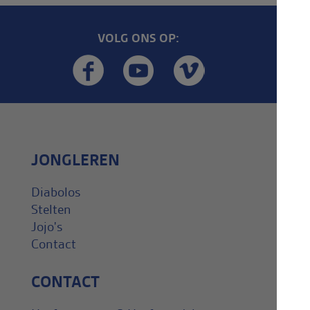
VOLG ONS OP:
JONGLEREN
Diabolos
Stelten
Jojo's
Contact
CONTACT