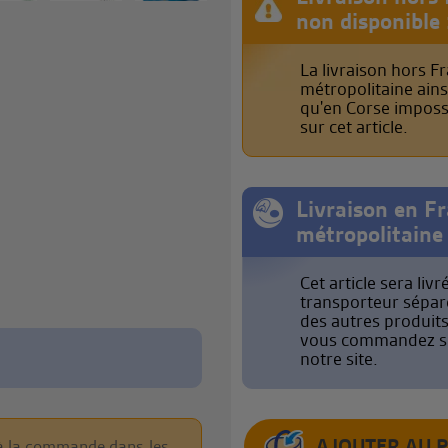
non disponible 
La livraison hors F
métropolitaine ains
qu'en Corse imposs
sur cet article.
Livraison en F
métropolitaine 
Cet article sera livr
transporteur sépa
des autres produit
vous commandez s
notre site.
é à la commande dans les