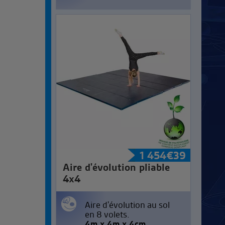
1 454
€
39
Aire d'évolution pliable
4x4
Aire d'évolution au sol
en 8 volets.
4m x 4m x 4cm