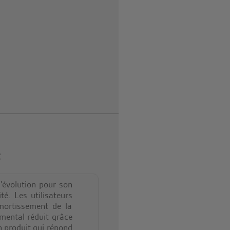
t
évolution pour son
ité. Les utilisateurs
amortissement de la
ental réduit grâce
un produit qui répond