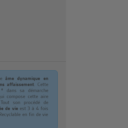
une
âme dynamique en
ns affaissement
. Cette
e ® dans sa démarche
ui compose cette aire
e. Tout son procédé de
ée de vie
est 3 à 4 fois
Recyclable en fin de vie