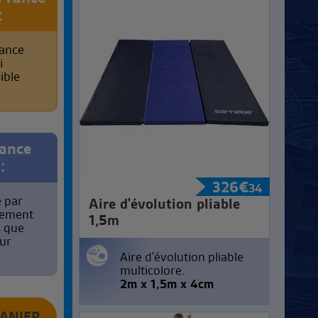
:
rance
i
ible
rance
:
326
€
34
é par
Aire d'évolution pliable
rement
1,5m
s que
ur
Aire d'évolution pliable
multicolore.
2m x 1,5m x 4cm