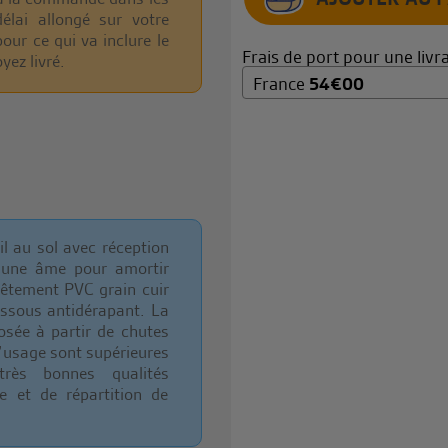
élai allongé sur votre
r ce qui va inclure le
Frais de port pour une livra
yez livré.
France
54
€
00
ail au sol avec réception
: une âme pour amortir
êtement PVC grain cuir
ssous antidérapant. La
ée à partir de chutes
’usage sont supérieures
rès bonnes qualités
e et de répartition de