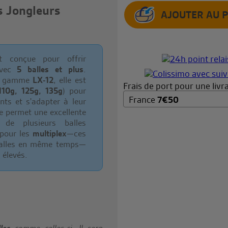
 Jongleurs
 conçue pour offrir
 avec
5 balles et plus
.
 de gamme
LX-12
, elle est
Frais de port pour une livra
110g, 125g, 135g
) pour
France
7
€
50
nts et s'adapter à leur
e permet une excellente
 de plusieurs balles
 pour les
multiplex
—ces
s balles en même temps—
 élevés.