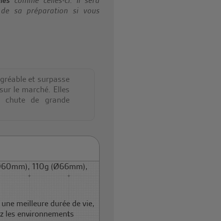
les
comme celles-ci. Il sera
de sa préparation si vous
agréable et surpasse
sur le marché. Elles
e chute de grande
(Ø60mm), 110g (Ø66mm),
 une meilleure durée de vie,
itez les environnements