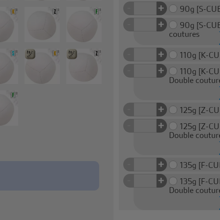
+
-
90g [S-CU
+
-
90g [S-CUB
coutures
+
-
110g [K-CU
+
-
110g [K-CU
Double coutur
+
-
125g [Z-CU
+
-
125g [Z-CU
Double coutur
+
-
135g [F-CU
+
-
135g [F-CU
Double coutur