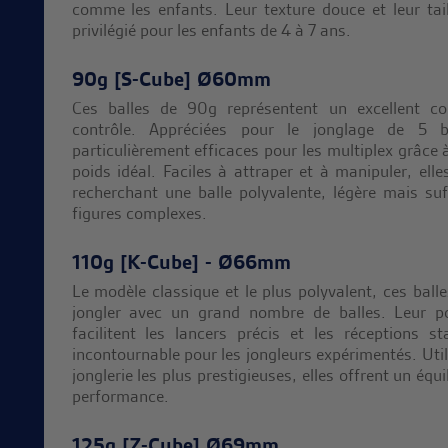
comme les enfants. Leur texture douce et leur tail
privilégié pour les enfants de 4 à 7 ans.
90g [S-Cube] Ø60mm
Ces balles de 90g représentent un excellent co
contrôle. Appréciées pour le jonglage de 5 b
particulièrement efficaces pour les multiplex grâce à
poids idéal. Faciles à attraper et à manipuler, ell
recherchant une balle polyvalente, légère mais s
figures complexes.
110g [K-Cube] - Ø66mm
Le modèle classique et le plus polyvalent, ces ball
jongler avec un grand nombre de balles. Leur p
facilitent les lancers précis et les réceptions s
incontournable pour les jongleurs expérimentés. Uti
jonglerie les plus prestigieuses, elles offrent un équi
performance.
125g [Z-Cube] Ø69mm