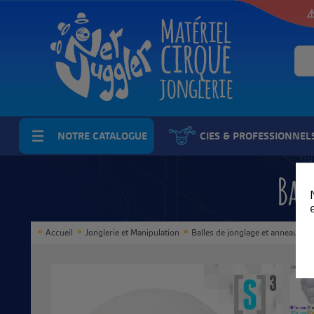
⚠
NOTRE CATALOGUE
CIES & PROFESSIONNEL
Bal
Accueil
Jonglerie et Manipulation
Balles de jonglage et anneaux