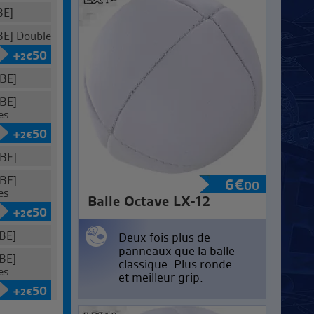
BE]
E] Double
+
50
2
€
BE]
BE]
es
+
50
2
€
BE]
BE]
6
€
00
es
Balle Octave LX-12
+
50
2
€
BE]
Deux fois plus de
panneaux que la balle
BE]
classique. Plus ronde
es
et meilleur grip.
+
50
2
€