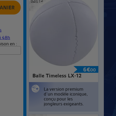
ison en :
6
€
00
Balle Timeless LX-12
La version premium
d’un modèle iconique,
conçu pour les
jongleurs exigeants.