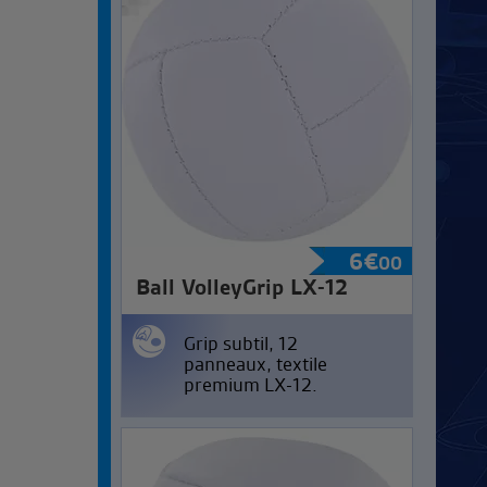
6
€
00
Ball VolleyGrip LX-12
Grip subtil, 12
panneaux, textile
premium LX-12.