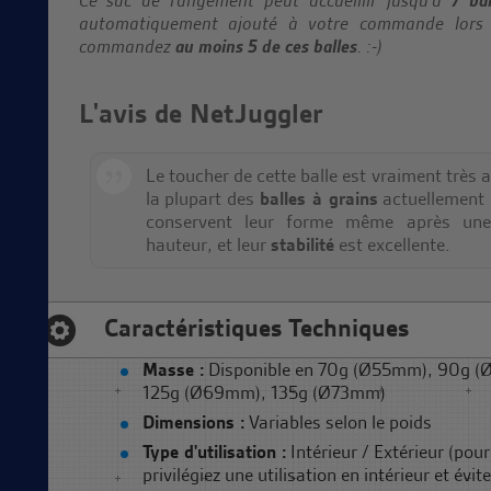
Ce sac de rangement peut accueillir jusqu'à
7 bal
automatiquement ajouté à votre commande lors 
commandez
au moins 5 de ces balles
. :-)
L'avis de NetJuggler
Le toucher de cette balle est vraiment très 
la plupart des
balles à grains
actuellement 
conservent leur forme même après un
hauteur, et leur
stabilité
est excellente.
Caractéristiques Techniques
Masse :
Disponible en 70g (Ø55mm), 90g 
125g (Ø69mm), 135g (Ø73mm)
Dimensions :
Variables selon le poids
Type d'utilisation :
Intérieur / Extérieur (pour
privilégiez une utilisation en intérieur et év