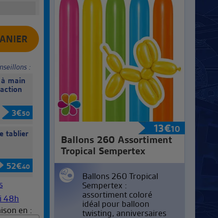
nseillons :
à main
action
3
€
50
13
€
10
e tablier
Ballons 260 Assortiment
Tropical Sempertex
52
€
40
Ballons 260 Tropical
Sempertex :
assortiment coloré
idéal pour balloon
ison en :
twisting, anniversaires