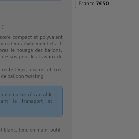
France
7
€
50
:
soire compact et polyvalent
nimateurs événementiels. Il
près le nouage des ballons,
e dessus pour les travaux de
reste léger, discret et très
 de balloon twisting.
mini cutter rétractable
dant le transport et