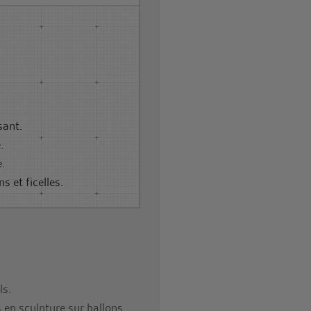
sant.
.
e.
s et ficelles.
ls.
s en sculpture sur ballons.