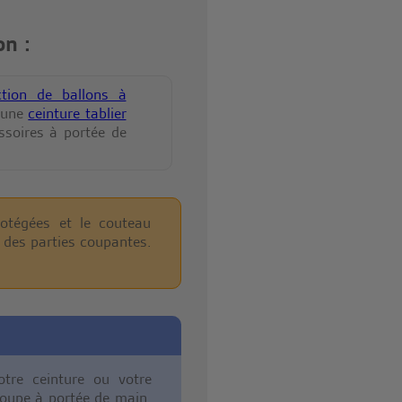
n :
ction de ballons à
 une
ceinture tablier
ssoires à portée de
otégées et le couteau
t des parties coupantes.
otre ceinture ou votre
 coupe à portée de main.