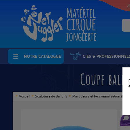
⚠
NOTRE CATALOGUE
CIES & PROFESSIONNEL
Coupe ball
Accueil
Sculpture de Ballons
Marqueurs et Personnalisation (Nouv