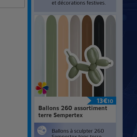
et décorations festives.
13
€
10
Ballons 260 assortiment
terre Sempertex
Ballons à sculpter 260
Sempertex tons terre.