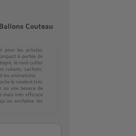
 Ballons Couteau
t pour les artistes
 compact à portée de
égré, le mini cutter
es rubans, sachets,
nt les animations.
che le rendent très
ier ou une besace de
e mais très efficace
squ’on enchaîne les