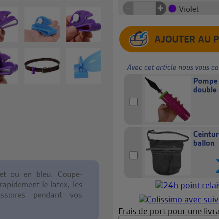
+
-
Violet
Avec cet article nous vous co
Pompe 
double 
Ceintur
ballon
olet ou en bleu. Coupe-
rapidement le latex, les
essoires pendant vos
Frais de port pour une livra