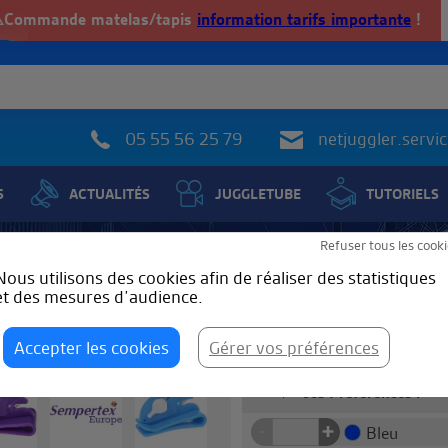
️Commande matelas/tapis
information tarifs importante
!
05 55 56 25 79
netjuggler.serv
S
ACTUALITÉS
JUGGLETUBE
TUTORIELS
Refuser tous les cooki
on couteau Sempertex
Nous utilisons des cookies afin de réaliser des statistiques
et des mesures d’audience.
eau)
Coupe ballon couteau
TARIF
Accepter les cookies
Gérer vos préférences
Vos Préférences :
+
-
Bleu