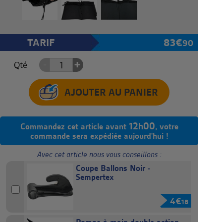
TARIF
83
€
90
+
-
Qté
12h00
Commandez cet article avant
, votre
commande sera expédiée aujourd'hui !
Avec cet article nous vous conseillons :
Coupe Ballons Noir -
Sempertex
4
€
18