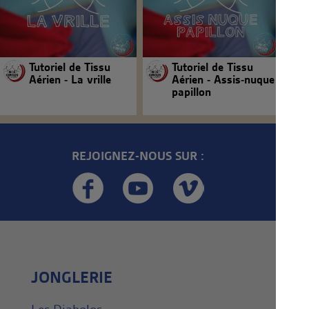
Tutoriel de Tissu
Tutoriel de Tissu
Aérien - La vrille
Aérien - Assis-nuque
papillon
REJOIGNEZ-NOUS SUR :
JONGLERIE