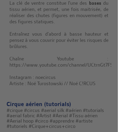
La clé de ventre constitue l'une des
bases
du
tissu aérien, et permet, une fois maitrisée, de
réaliser des chutes (figures en mouvement) et
des figures statiques.
Entraînez vous d'abord à basse hauteur et
pensez à vous couvrir pour éviter les risques de
brûlures.
Chaîne Youtube :
https://www.youtube.com/channel/UCtrnGt7FSCuEo3Jy
Instagram : noecircus
Artiste : Noé Turostowski // Noé C!RCUS
Cirque aérien (tutorials)
#cirque
#circus
#aerial silk
#aérien
#tutorials
#aerial fabric
#Artist
#Aerial
#Tissu aérien
#Aerial hoop
#circo
#apprendre
#artiste
#tutoriels
#Cirque+circus+circo