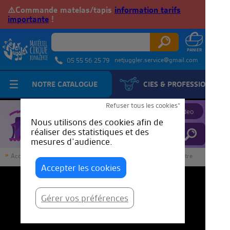
⚠️Commande matelas/tapis
information tarifs
importante
!
netjuggler.service@gmail.com
05 55 56 25 79
NOTRE CATALOGUE
CIES & PROFESSIONNELS
JuggleTube
Refuser tous les cookies*
Proposer une video
Nous utilisons des cookies afin de
réaliser des statistiques et des
mesures d’audience.
Accueil
JuggleTube
Tutoriel de Tissu Aérien - La clé de ventre
Accepter les cookies
Gérer vos préférences