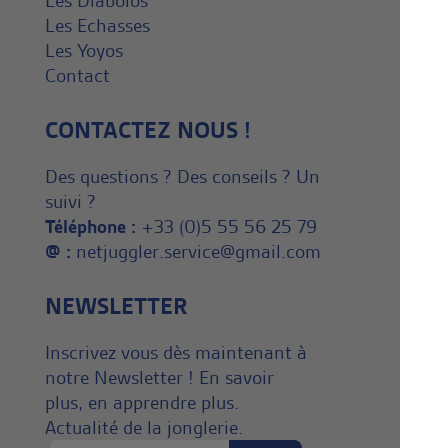
Les Diabolos
Les Echasses
Les Yoyos
Contact
CONTACTEZ NOUS !
Des questions ? Des conseils ? Un
suivi ?
Téléphone :
+33 (0)5 55 56 25 79
@ :
netjuggler.service@gmail.com
NEWSLETTER
Inscrivez vous dès maintenant à
notre Newsletter ! En savoir
plus, en apprendre plus.
Actualité de la jonglerie.