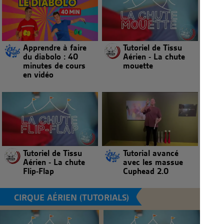
Apprendre à faire
Tutoriel de Tissu
du diabolo : 40
Aérien - La chute
minutes de cours
mouette
en vidéo
Tutoriel de Tissu
Tutorial avancé
Aérien - La chute
avec les massue
Flip-Flap
Cuphead 2.0
CIRQUE AÉRIEN (TUTORIALS)