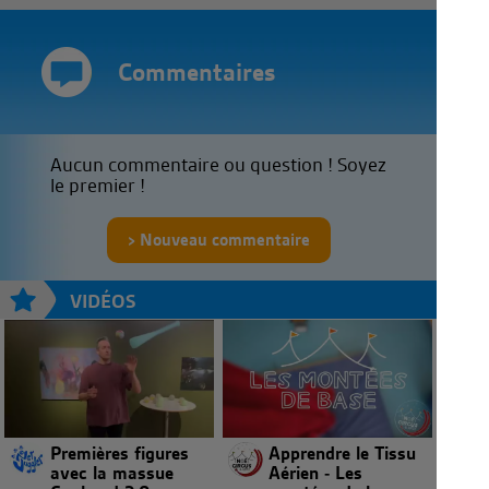
Commentaires
Aucun commentaire ou question ! Soyez
le premier !
Nouveau commentaire
VIDÉOS
Premières figures
Apprendre le Tissu
avec la massue
Aérien - Les