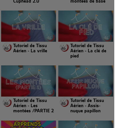
Cuphead 2.0
montées de base
Tutoriel de Tissu
Tutoriel de Tissu
Aérien - La vrille
Aérien - La clé de
pied
Tutoriel de Tissu
Tutoriel de Tissu
Aérien - Les
Aérien - Assis-
montées /PARTIE 2
nuque papillon