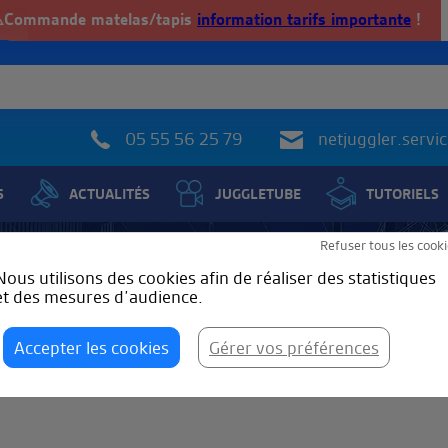
️Commande matelas/tapis
information tarifs importante
!
05 55 56 25 79
netjuggler.serv
S
ACTUALITÉS
JUGGLETUBE
TUTORIELS
Refuser tous les cooki
Tague : Jonglargonne
Nous utilisons des cookies afin de réaliser des statistiques
et des mesures d’audience.
Accepter les cookies
Gérer vos préférences
Jonglargonne