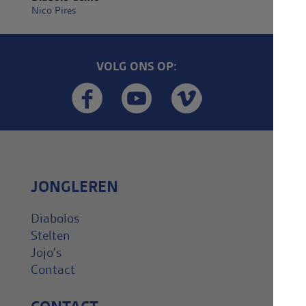
Nico Pires
VOLG ONS OP:
JONGLEREN
Diabolos
Stelten
Jojo's
Contact