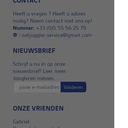
CONTACT
Heeft u vragen ? Heeft u advies
nodig? Neem contact met ons op!
Nummer:
+33 (0)5 55 56 25 79
@ :
netjuggler.service@gmail.com
NIEUWSBRIEF
Schrijf u nu in op onze
nieuwsbrief! Leer meer.
Jongleren nieuws.
ONZE VRIENDEN
Gabriel