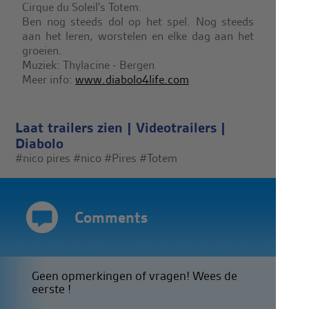
Cirque du Soleil's Totem.
Ben nog steeds dol op het spel. Nog steeds
aan het leren, worstelen en elke dag aan het
groeien.
Muziek: Thylacine - Bergen
Meer info:
www.diabolo4life.com
Laat trailers zien
|
Videotrailers
|
Diabolo
#nico pires
#nico
#Pires
#Totem
Comments
Geen opmerkingen of vragen! Wees de
eerste !