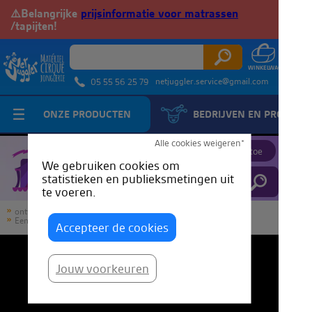
⚠️Belangrijke
prijsinformatie voor matrassen
/tapijten!
netjuggler.service@gmail.com
05 55 56 25 79
ONZE PRODUCTEN
BEDRIJVEN EN PROFESS
JuggleTube
Alle cookies weigeren*
Voeg een video toe
We gebruiken cookies om
statistieken en publieksmetingen uit
te voeren.
ontvangst
JuggleTube
Een lange weg - Nico Pires - Diabolo-demo
Accepteer de cookies
Jouw voorkeuren