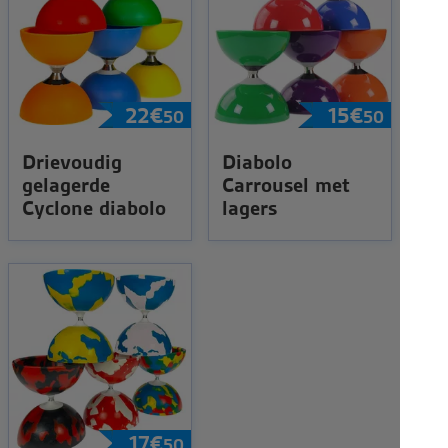
22
€
15
€
50
50
Drievoudig
Diabolo
gelagerde
Carrousel met
Cyclone diabolo
lagers
17
€
50