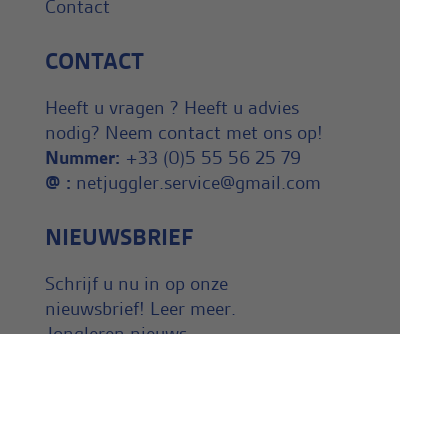
Contact
CONTACT
Heeft u vragen ? Heeft u advies
nodig? Neem contact met ons op!
Nummer:
+33 (0)5 55 56 25 79
@ :
netjuggler.service@gmail.com
NIEUWSBRIEF
Schrijf u nu in op onze
nieuwsbrief! Leer meer.
Jongleren nieuws.
ONZE VRIENDEN