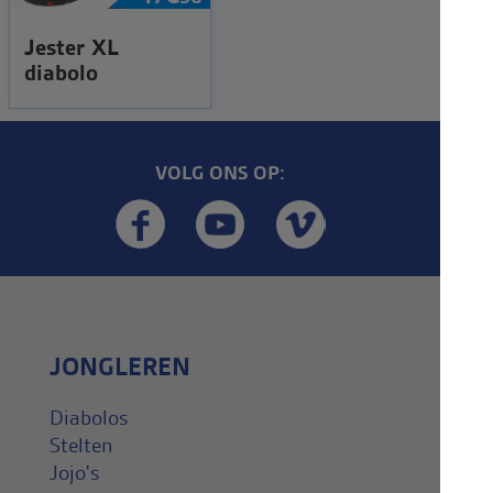
Jester XL
diabolo
VOLG ONS OP:
JONGLEREN
Diabolos
Stelten
Jojo's