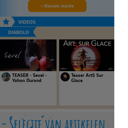
Nieuwe reactie
VIDEOS
DIABOLO
TEASER - Sevel -
Teaser ArtS Sur
Yohan Durand
Glace
Selectie van artikelen