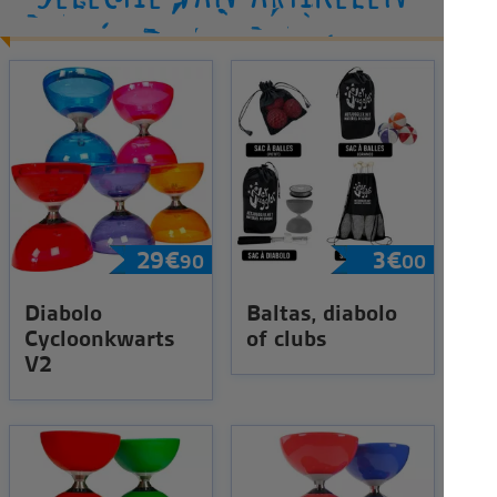
29
€
3
€
90
00
Diabolo
Baltas, diabolo
Cycloonkwarts
of clubs
V2