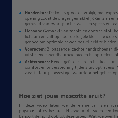
Hondenkop:
De kop is groot en vrolijk, met expre
opening zodat de drager gemakkelijk kan zien en 
gemaakt van zwart pluche, wat een speels en reali
Lichaam:
Gemaakt van zachte en donzige stof, he
lichaam en valt op door de felgele kleur die ieders
genoeg om optimale bewegingsvrijheid te bieden.
Voorpoten:
Bijpassende, zachte handschoenen di
uitstekende wendbaarheid bieden bij optredens of 
Achterbenen:
Benen geïntegreerd in het kostuum 
comfort en ondersteuning tijdens uw optredens. Aa
zwart staartje bevestigd, waardoor het geheel op 
Hoe ziet jouw mascotte eruit?
In deze video laten we de elementen zien waa
prijsmascottes bestaat. Hoewel in de video een kon
behoort de hond ook tot deze groep. Wat we over het