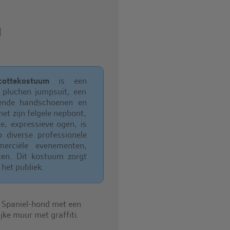
l
cottekostuum
is een
 pluchen jumpsuit, een
sende handschoenen en
t zijn felgele nepbont,
e, expressieve ogen, is
diverse professionele
erciële evenementen,
ten. Dit kostuum zorgt
 het publiek.