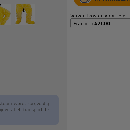
Verzendkosten voor leverin
Frankrijk
42
€
00
ostuum wordt zorgvuldig
jdens het transport te