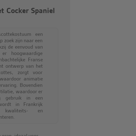
t Cocker Spaniel
scottekostuum een
op zoek zijn naar een
zij de eenvoud van
er hoogwaardige
mbachtelijke Franse
cht ontwerp van het
ottes, zorgt voor
 waardoor animatie
ervaring. Bovendien
tilatie, waardoor er
g gebruik in een
ordt in Frankrijk
waliteits- en
nteren.