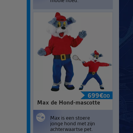
mooie hoed.
699
€
00
Max de Hond-mascotte
Max is een stoere
jonge hond met zijn
achterwaartse pet.