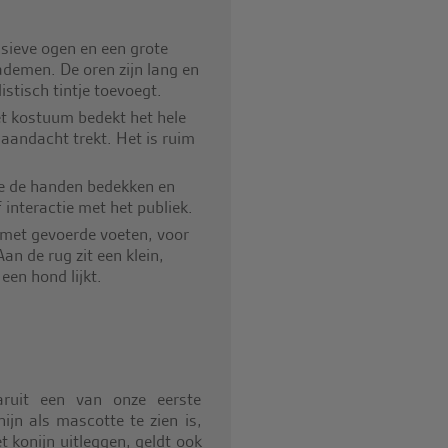
ssieve ogen en een grote
ademen. De oren zijn lang en
stisch tintje toevoegt.
t kostuum bedekt het hele
 aandacht trekt. Het is ruim
e de handen bedekken en
interactie met het publiek.
met gevoerde voeten, voor
n de rug zit een klein,
een hond lijkt.
ruit een van onze eerste
ijn als mascotte te zien is,
 konijn uitleggen, geldt ook