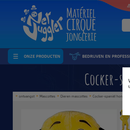
⚠
ONZE PRODUCTEN
BEDRIJVEN EN PROFESS
Cocker-sp
ontvangst
Mascottes
Dieren mascottes
Cocker-spaniël hondma