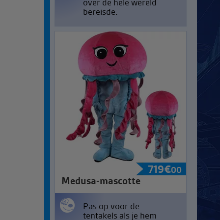
over de hele wereld
bereisde.
719
€
00
Medusa-mascotte
Pas op voor de
tentakels als je hem