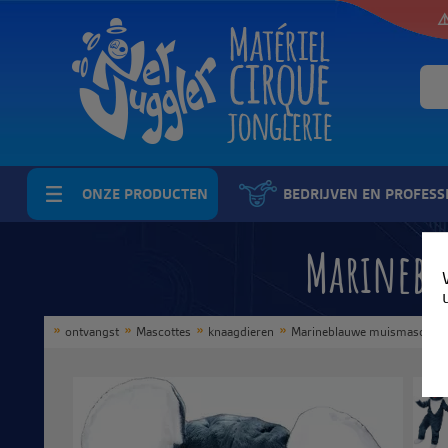
⚠
ONZE PRODUCTEN
BEDRIJVEN EN PROFESS
Marinebl
ontvangst
Mascottes
knaagdieren
Marineblauwe muismascotte