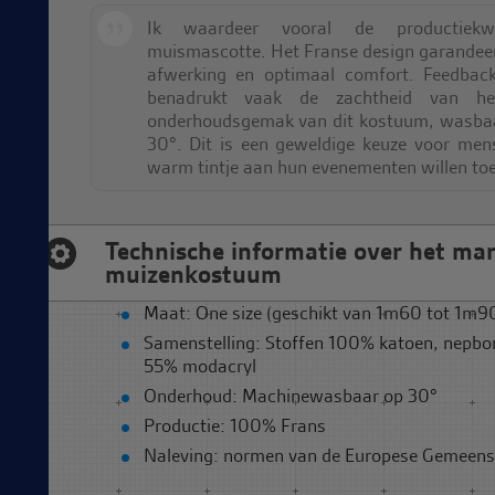
Ik waardeer vooral de productiekw
muismascotte. Het Franse design garandeert
afwerking en optimaal comfort. Feedbac
benadrukt vaak de zachtheid van h
onderhoudsgemak van dit kostuum, wasbaa
30°. Dit is een geweldige keuze voor men
warm tintje aan hun evenementen willen to
Technische informatie over het ma
muizenkostuum
Maat: One size (geschikt van 1m60 tot 1m9
Samenstelling: Stoffen 100% katoen, nepbon
55% modacryl
Onderhoud: Machinewasbaar op 30°
Productie: 100% Frans
Naleving: normen van de Europese Gemeen