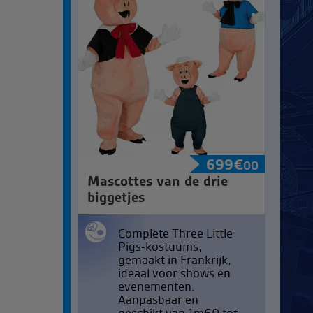
699
€
00
Mascottes van de drie
biggetjes
Complete Three Little
Pigs-kostuums,
gemaakt in Frankrijk,
ideaal voor shows en
evenementen.
Aanpasbaar en
geschikt van 1m60 tot