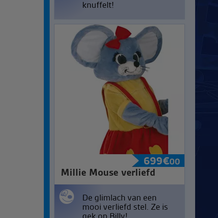
knuffelt!
699
€
00
Millie Mouse verliefd
De glimlach van een
mooi verliefd stel. Ze is
gek op Billy!