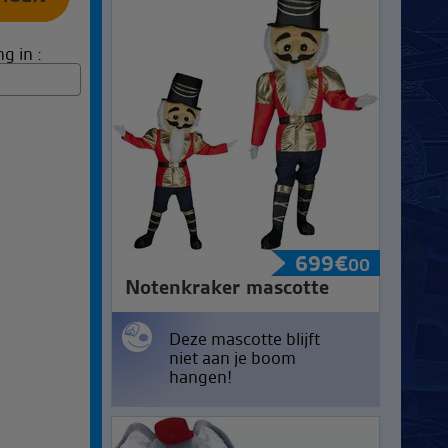
g in :
699
€
00
Notenkraker mascotte
Deze mascotte blijft
niet aan je boom
hangen!