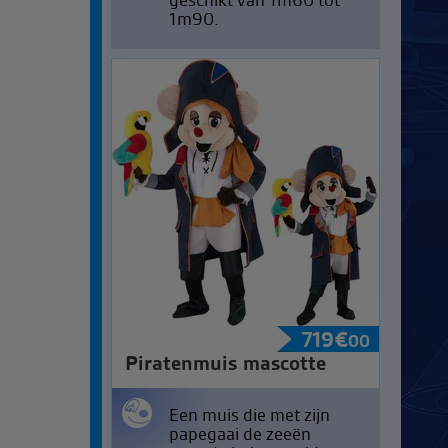
1m90.
719
€
00
Piratenmuis mascotte
Een muis die met zijn
papegaai de zeeën