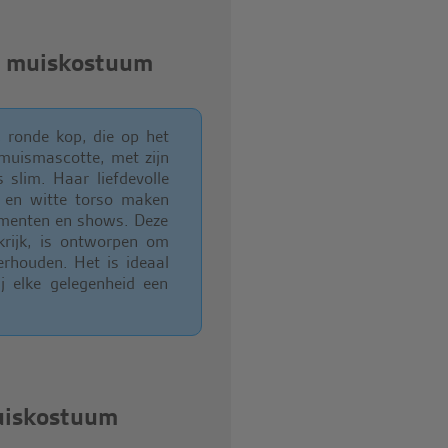
e muiskostuum
 ronde kop, die op het
 muismascotte, met zijn
 slim. Haar liefdevolle
n en witte torso maken
ementen en shows. Deze
rijk, is ontworpen om
erhouden. Het is ideaal
 elke gelegenheid een
uiskostuum