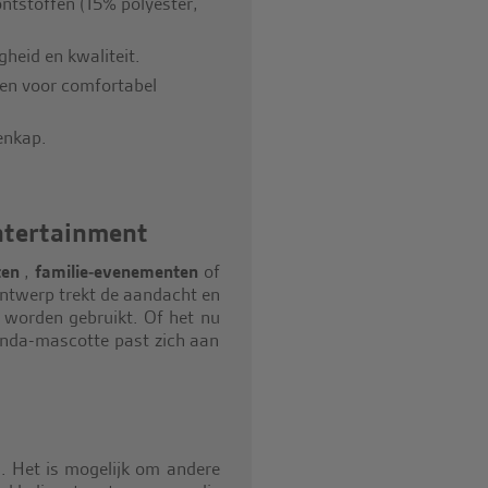
ntstoffen (15% polyester,
heid en kwaliteit.
len voor comfortabel
enkap.
ntertainment
ten
,
familie-evenementen
of
ontwerp trekt de aandacht en
k worden gebruikt. Of het nu
panda-mascotte past zich aan
 Het is mogelijk om andere