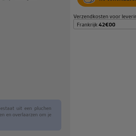
Verzendkosten voor leverin
Frankrijk
42
€
00
estaat uit een pluchen
en en overlaarzen om je