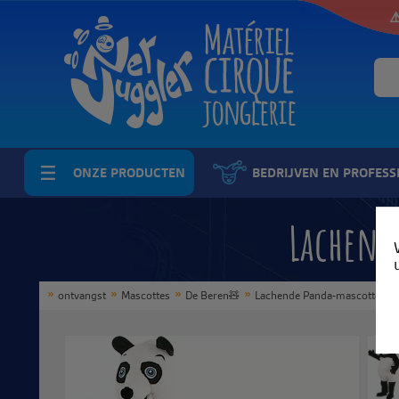
⚠
ONZE PRODUCTEN
BEDRIJVEN EN PROFESS
Lachend
ontvangst
Mascottes
De Beren🧸
Lachende Panda-mascotte