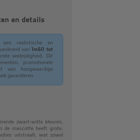
n en details
 een realistische en
variërend van
1m60 tot
ote veelzijdigheid. Dit
menten, promotionele
t van hoogwaardige
mak garanderen.
rende zwart-witte kleuren,
n de mascotte heeft grote,
oties uitstraalt, wat zowel