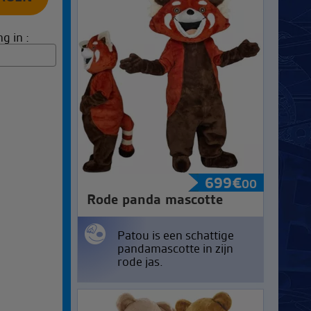
g in :
699
€
00
Rode panda mascotte
Patou is een schattige
pandamascotte in zijn
rode jas.