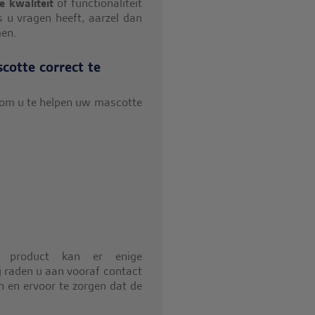
e kwaliteit
of functionaliteit
s u vragen heeft, aarzel dan
men.
otte correct te
om u te helpen uw mascotte
t product kan er enige
ij raden u aan vooraf contact
 en ervoor te zorgen dat de