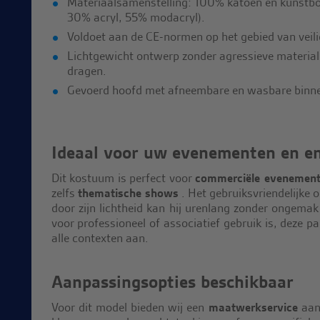
Materiaalsamenstelling: 100% katoen en kunstbo
30% acryl, 55% modacryl).
Voldoet aan de CE-normen op het gebied van veilig
Lichtgewicht ontwerp zonder agressieve materia
dragen.
Gevoerd hoofd met afneembare en wasbare binn
Ideaal voor uw evenementen en e
Dit kostuum is perfect voor
commerciële evenemen
zelfs
thematische shows
. Het gebruiksvriendelijke 
door zijn lichtheid kan hij urenlang zonder ongema
voor professioneel of associatief gebruik is, deze 
alle contexten aan.
Aanpassingsopties beschikbaar
Voor dit model bieden wij een
maatwerkservice
aan.