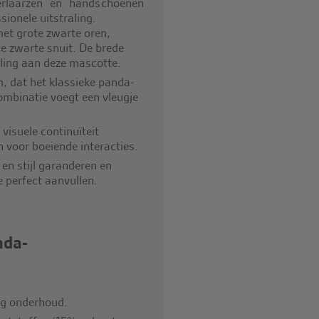
erlaarzen en handschoenen
ionele uitstraling.
et grote zwarte oren,
 zwarte snuit. De brede
raling aan deze mascotte.
, dat het klassieke panda-
ombinatie voegt een vleugje
isuele continuïteit
 voor boeiende interacties.
en stijl garanderen en
te perfect aanvullen.
nda-
ig onderhoud.