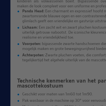
kinderen als volwassenen boeit. Bijpassende ov
maken de look compleet voor een uniforme en profess
Panda Head:
Een charmant en expressief hoofd m
zwartomrande blauwe ogen en een contrasterende
glimlach geeft een vriendelijke en gastvrije uitst
Lichaam:
Een zacht wit en zwart pluchen kostuum
uiterlijk getrouw nabootst. De iconische kleurenc
realisme en vriendelijkheid toe.
Voorpoten:
bijpassende zwarte handschoenen die v
mogelijk maken en grote bewegingsvrijheid bieden
Achterpoten:
Zwarte pluchen voeten, die comfort 
tegelijkertijd het algehele uiterlijk van de mascot
Technische kenmerken van het pa
mascottekostuum
Geschikt voor maten van 1m60 tot 1m90.
Pak wasbaar in de machine op 30° voor eenvoud