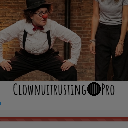
Clownuitrusting🔴Pro
N