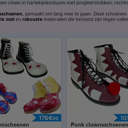
sschoenen,
gemaakt om lang mee te gaan. Deze schoenen z
le zool
en
robuuste
materialen die bestand zijn tegen vall
176
€
10
00
wnschoenen
Punk clownsschoene