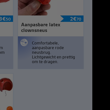
3
€
2
€
50
70
Aanpasbare latex
clownsneus
Comfortabele,
em
aanpasbare rode
 om
neusbrug.
Lichtgewicht en prettig
om te dragen.