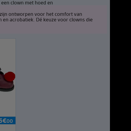
ijn ontworpen voor het comfort van
en en acrobatiek. Dé keuze voor clowns die
5
€
00
n