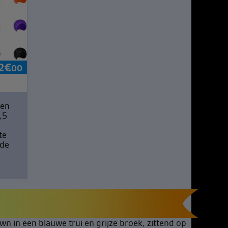
2
€
00
nen
,5
te
 de