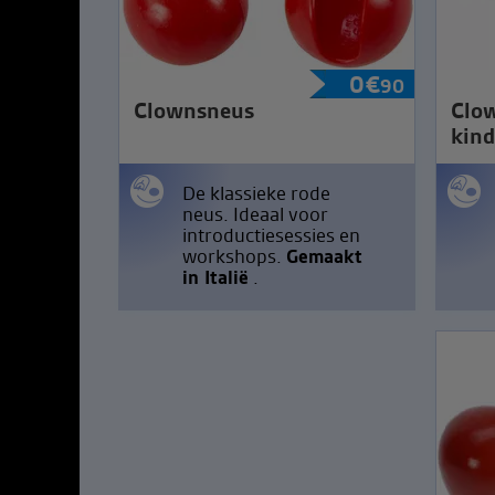
0
€
90
Clownsneus
Clo
kind
De klassieke rode
neus. Ideaal voor
introductiesessies en
workshops.
Gemaakt
in Italië
.