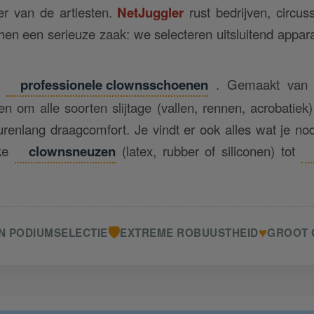
r van de artiesten.
NetJuggler
rust bedrijven, circus
achen een serieuze zaak: we selecteren uitsluitend appara
t
professionele clownsschoenen
. Gemaakt van h
en om alle soorten slijtage (vallen, rennen, acrobatie
urenlang draagcomfort. Je vindt er ook alles wat je no
eke
clownsneuzen
(latex, rubber of siliconen) tot
🛡️
♥
N PODIUMSELECTIE
EXTREME ROBUUSTHEID
GROOT 