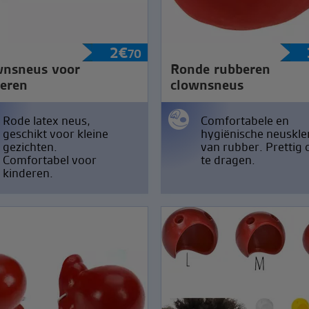
2
€
70
wnsneus voor
Ronde rubberen
eren
clownsneus
Rode latex neus,
Comfortabele en
geschikt voor kleine
hygiënische neuskl
gezichten.
van rubber. Prettig
Comfortabel voor
te dragen.
kinderen.