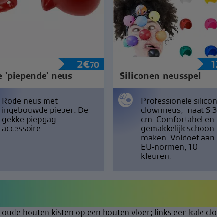
2
€
1
70
 'piepende' neus
Siliconen neusspel
Rode neus met
Professionele silico
ingebouwde pieper. De
clownneus, maat S 3
gekke piepgag-
cm. Comfortabel en
accessoire.
gemakkelijk schoon 
maken. Voldoet aan
EU-normen, 10
kleuren.