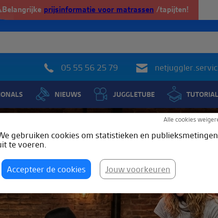
️Belangrijke
prijsinformatie voor matrassen
/tapijten!
05 55 56 25 79
netjuggler.serv
IONALS
NIEUWS
JUGGLETUBE
TUTORIA
Alle cookies weiger
We gebruiken cookies om statistieken en publieksmetingen
uit te voeren.
Accepteer de cookies
Jouw voorkeuren