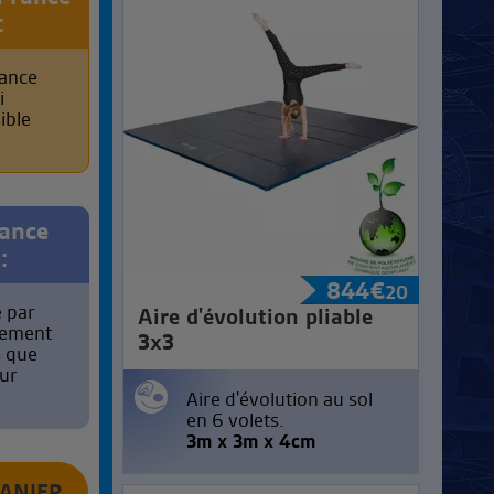
:
rance
i
ible
rance
:
844
€
20
é par
Aire d'évolution pliable
rement
3x3
s que
ur
Aire d'évolution au sol
en 6 volets.
3m x 3m x 4cm