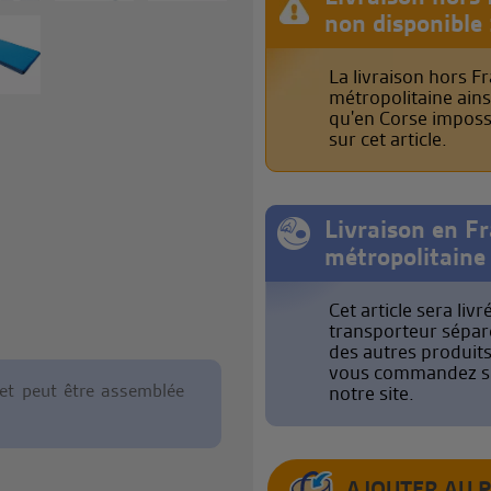
non disponible 
La livraison hors F
métropolitaine ains
qu'en Corse imposs
sur cet article.
Livraison en F
métropolitaine 
Cet article sera livr
transporteur sépa
des autres produit
vous commandez s
, et peut être assemblée
notre site.