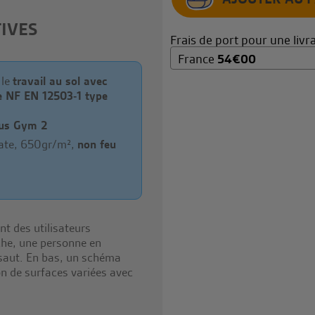
IVES
Frais de port pour une livra
France
54
€
00
 le
travail au sol avec
 NF EN 12503-1 type
:
us Gym 2
ate, 650gr/m²,
non feu