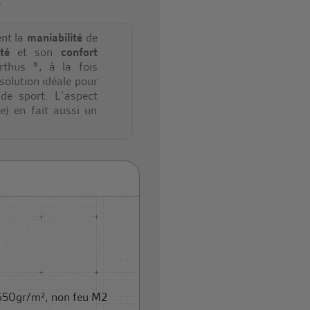
ent la
maniabilité
de
té
et son
confort
thus ®, à la fois
solution idéale pour
 de sport. L’aspect
e) en fait aussi un
 650gr/m², non feu M2