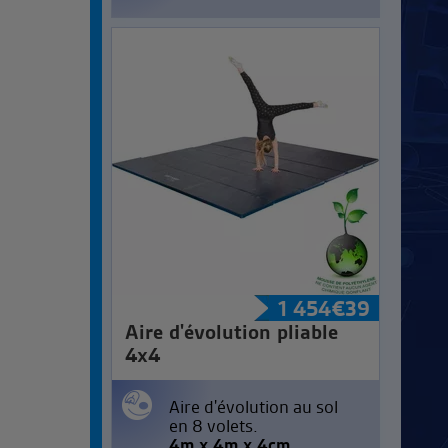
1 454
€
39
Aire d'évolution pliable
4x4
Aire d'évolution au sol
en 8 volets.
4m x 4m x 4cm