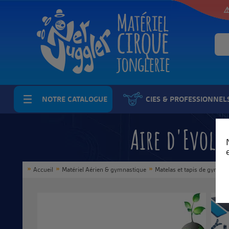
⚠
NOTRE CATALOGUE
CIES & PROFESSIONNEL
Aire d'Evol
Accueil
Matériel Aérien & gymnastique
Matelas et tapis de gymnas