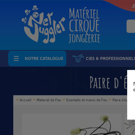
⚠
NOTRE CATALOGUE
CIES & PROFESSIONNEL
Paire d'év
Accueil
Materiel de Feu
Eventails et mains de Feu
Paire d'éventa