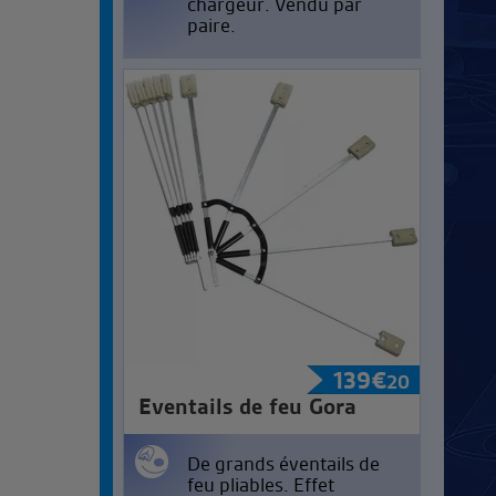
chargeur. Vendu par
paire.
139
€
20
Eventails de feu Gora
De grands éventails de
feu pliables. Effet