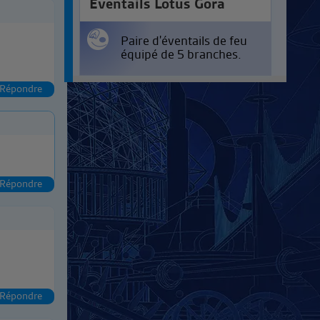
Eventails Lotus Gora
Paire d'éventails de feu
équipé de 5 branches.
Répondre
Répondre
Répondre