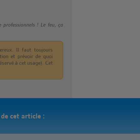
e professionnels ! Le feu, ça
ereux. Il faut toujours
ion et prévoir de quoi
éservé à cet usage). Cet
e cet article :