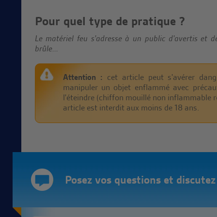
Pour quel type de pratique ?
Le matériel feu s'adresse à un public d'avertis et d
brûle...
Attention :
cet article peut s'avérer dang
manipuler un objet enflammé avec précaut
l'éteindre (chiffon mouillé non inflammable r
article est interdit aux moins de 18 ans.
Posez vos questions et discutez d