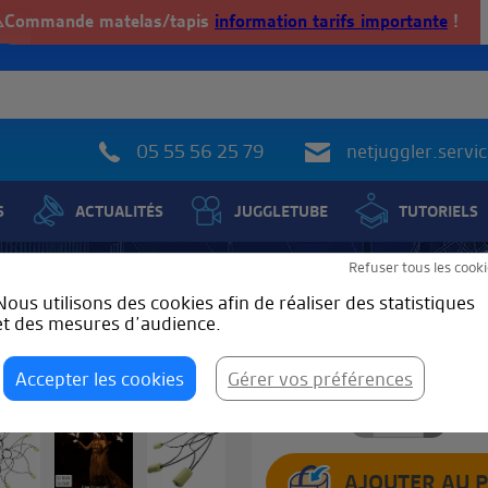
️Commande matelas/tapis
information tarifs importante
!
05 55 56 25 79
netjuggler.serv
S
ACTUALITÉS
JUGGLETUBE
TUTORIELS
Refuser tous les cooki
entails de feu Lotus
Nous utilisons des cookies afin de réaliser des statistiques
et des mesures d’audience.
ils Lotus
TARIF
Accepter les cookies
Gérer vos préférences
+
-
Qté