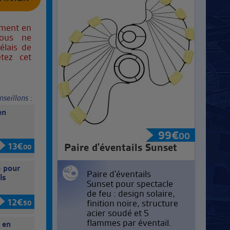
oment en
Nous ne
élais de
etez cet
nseillons :
en
®
99
€
00
13
€
Paire d'éventails Sunset
00
 pour
Paire d'éventails
ls
Sunset pour spectacle
de feu : design solaire,
12
€
finition noire, structure
50
acier soudé et 5
flammes par éventail.
 en