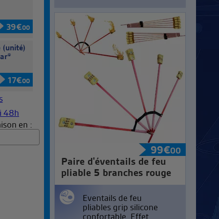
®
39
€
00
 (unité)
lar®
17
€
00
ison en :
99
€
00
Paire d'éventails de feu
pliable 5 branches rouge
Eventails de feu
pliables grip silicone
confortable. Effet