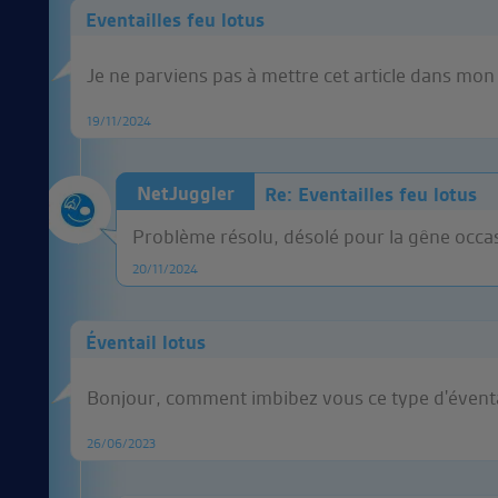
Eventailles feu lotus
Je ne parviens pas à mettre cet article dans m
19/11/2024
NetJuggler
Re: Eventailles feu lotus
Problème résolu, désolé pour la gêne occa
20/11/2024
Éventail lotus
Bonjour, comment imbibez vous ce type d'éventai
26/06/2023