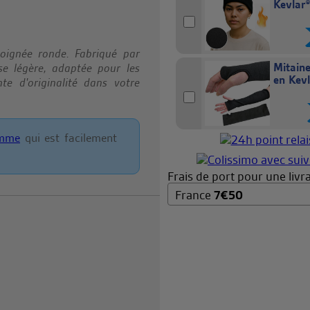
Kevlar
oignée ronde. Fabriqué par
Mitaine
se légère, adaptée pour les
en Kev
te d'originalité dans votre
amme
qui est facilement
Frais de port pour une livra
France
7
€
50