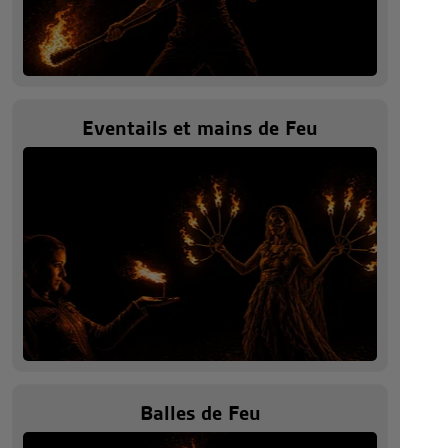
Eventails et mains de Feu
Balles de Feu