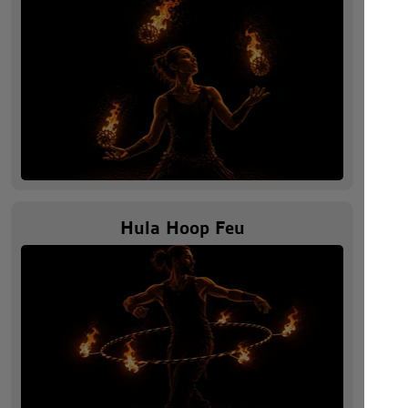
Hula Hoop Feu