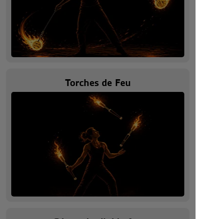
Torches de Feu