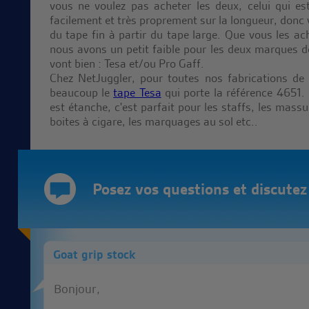
vous ne voulez pas acheter les deux, celui qui est
facilement et très proprement sur la longueur, donc 
du tape fin à partir du tape large. Que vous les ach
nous avons un petit faible pour les deux marques d
vont bien : Tesa et/ou Pro Gaff.
Chez NetJuggler, pour toutes nos fabrications de 
beaucoup le
tape Tesa
qui porte la référence 4651. I
est étanche, c'est parfait pour les staffs, les massu
boites à cigare, les marquages au sol etc..
Posez vos questions et discutez d
Goat grip stock
Bonjour,