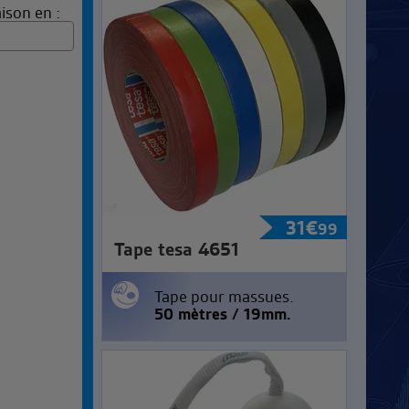
ison en :
31
€
99
Tape tesa 4651
Tape pour massues.
50 mètres / 19mm.