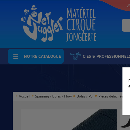
⚠
NOTRE CATALOGUE
CIES & PROFESSIONNEL
Accueil
Spinning / Bolas / Flow
Bolas / Poi
Pièces detachées