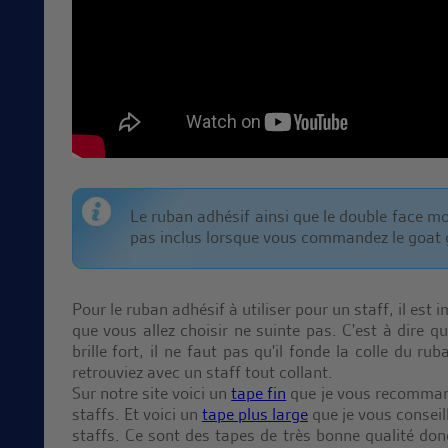
Le ruban adhésif ainsi que le double face mo
pas inclus lorsque vous commandez le goat g
Pour le ruban adhésif à utiliser pour un staff, il est 
que vous allez choisir ne suinte pas. C'est à dire q
brille fort, il ne faut pas qu'il fonde la colle du r
retrouviez avec un staff tout collant.
Sur notre site voici un
tape fin
que je vous recomman
staffs. Et voici un
tape plus large
que je vous conseil
staffs. Ce sont des tapes de très bonne qualité donc