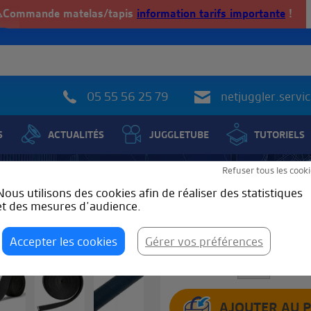
️Commande matelas/tapis
information tarifs importante
!
05 55 56 25 79
netjuggler.serv
S
ACTUALITÉS
JUGGLETUBE
TUTORIELS
Refuser tous les cooki
Goat Grip
Nous utilisons des cookies afin de réaliser des statistiques
et des mesures d’audience.
Goat Grip pour staff
TARIF
Accepter les cookies
Gérer vos préférences
Qté