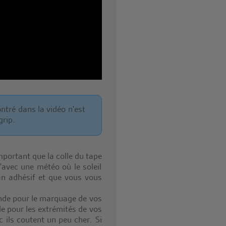
ntré dans la vidéo n'est
rip.
important que la colle du tape
u'avec une météo où le soleil
uban adhésif et que vous vous
de pour le marquage de vos
le pour les extrémités de vos
 ils coutent un peu cher. Si