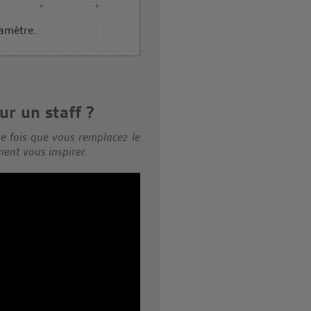
amètre.
ur un staff ?
re fois que vous remplacez le
ment vous inspirer.