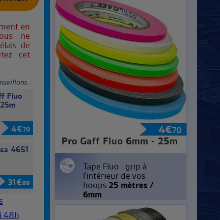
oment en
Nous ne
élais de
etez cet
nseillons :
f Fluo
 25m
4
€
4
€
70
70
Pro Gaff Fluo 6mm - 25m
esa 4651
Tape Fluo : grip à
l'intérieur de vos
31
€
99
hoops
25 mètres /
6mm