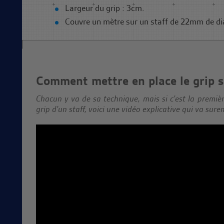
Largeur du grip : 3cm.
Couvre un mètre sur un staff de 22mm de di
Comment mettre en place le grip s
Chacun y va de sa technique, mais si c'est la premiè
grip d'un staff, voici une vidéo explicative qui va sure