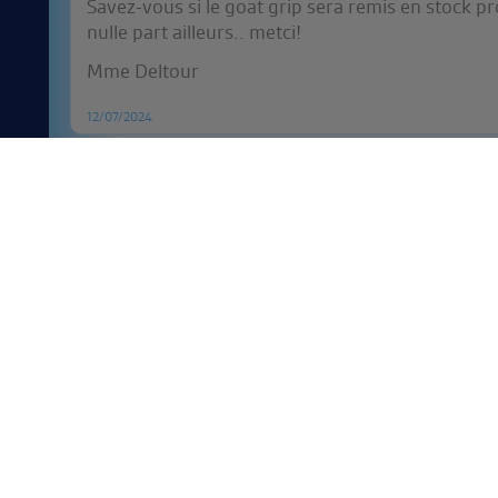
Savez-vous si le goat grip sera remis en stock
nulle part ailleurs.. metci!
Mme Deltour
12/07/2024
JONGLERIE
CONTACTEZ N
Les Diabolos
Des questions ? De