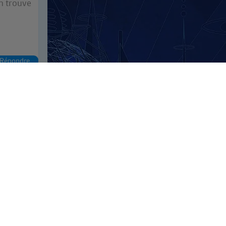
n trouve
Répondre
NOS AMIS
aintenant à
Gabriel