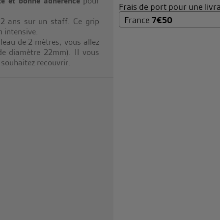
te et bonne adhérence
pour
Frais de port pour une livra
France
7
€
50
2 ans sur un staff. Ce grip
n intensive.
ouleau de 2 mètres, vous allez
 de diamètre 22mm). Il vous
souhaitez recouvrir.