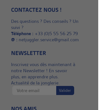
CONTACTEZ NOUS !
Des questions ? Des conseils ? Un
suivi ?
Téléphone :
+33 (0)5 55 56 25 79
@ :
netjuggler.service@gmail.com
NEWSLETTER
Inscrivez vous dès maintenant à
notre Newsletter ! En savoir
plus, en apprendre plus.
Actualité de la jonglerie.
NOS AMIS