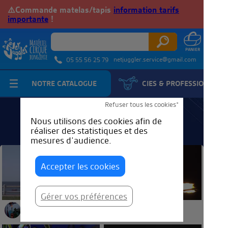
⚠️Commande matelas/tapis
information tarifs
importante
!
netjuggler.service@gmail.com
05 55 56 25 79
NOTRE CATALOGUE
CIES & PROFESSIONNELS
Refuser tous les cookies*
Cirque en Spray
Nous utilisons des cookies afin de
réaliser des statistiques et des
mesures d’audience.
Accepter les cookies
Gérer vos préférences
Nautilus
Féerie
Cirque en Spray
Cirque en Spray