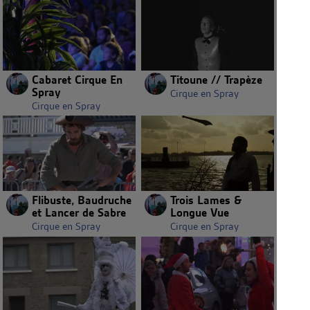
Cabaret Cirque En
Titoune // Trapèze
Spray
Cirque en Spray
Cirque en Spray
Flibuste, Baudruche
Trois Lames &
et Lancer de Sabre
Longue Vue
Cirque en Spray
Cirque en Spray