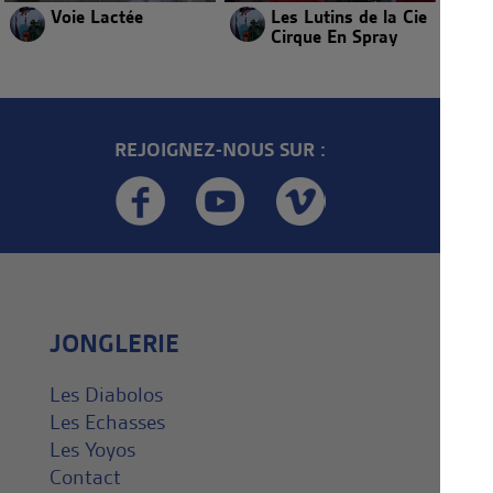
Voie Lactée
Les Lutins de la Cie
Cirque En Spray
REJOIGNEZ-NOUS SUR :
JONGLERIE
Les Diabolos
Les Echasses
Les Yoyos
Contact