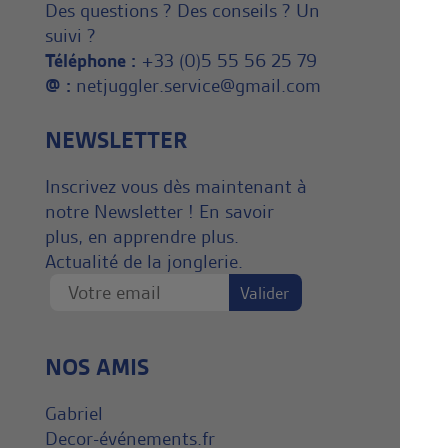
Des questions ? Des conseils ? Un
suivi ?
Téléphone :
+33 (0)5 55 56 25 79
@ :
netjuggler.service@gmail.com
NEWSLETTER
Inscrivez vous dès maintenant à
notre Newsletter ! En savoir
plus, en apprendre plus.
Actualité de la jonglerie.
NOS AMIS
Gabriel
Decor-événements.fr