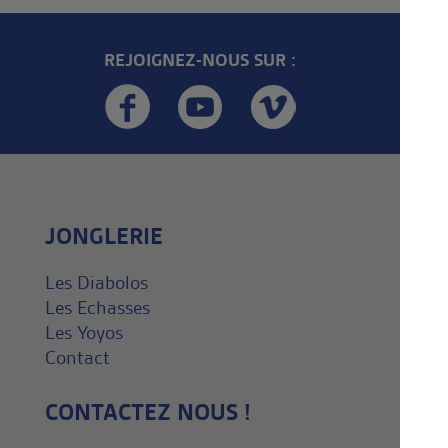
REJOIGNEZ-NOUS SUR :
JONGLERIE
Les Diabolos
Les Echasses
Les Yoyos
Contact
CONTACTEZ NOUS !