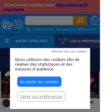
⚠️Commande matelas/tapis
information tarifs
importante
!
netjuggler.service@gmail.com
05 55 56 25 79
NOTRE CATALOGUE
CIES & PROFESSIONNELS
Refuser tous les cookies*
Nous utilisons des cookies afin de
réaliser des statistiques et des
mesures d’audience.
Accepter les cookies
Gérer vos préférences
Suko de Vivo
Bidibox Le Teaser
Suko de Vivo