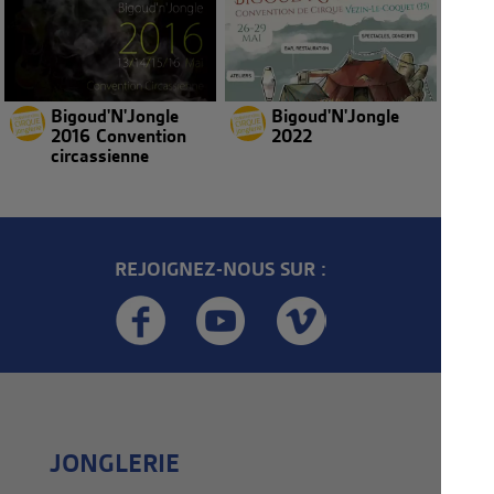
Bigoud'N'Jongle
Bigoud'N'Jongle
2016 Convention
2022
circassienne
REJOIGNEZ-NOUS SUR :
JONGLERIE