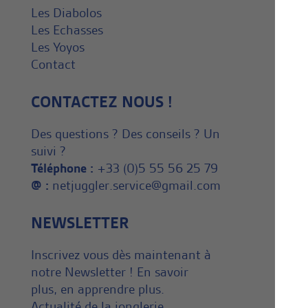
Les Diabolos
Les Echasses
Les Yoyos
Contact
CONTACTEZ NOUS !
Des questions ? Des conseils ? Un
suivi ?
Téléphone :
+33 (0)5 55 56 25 79
@ :
netjuggler.service@gmail.com
NEWSLETTER
Inscrivez vous dès maintenant à
notre Newsletter ! En savoir
plus, en apprendre plus.
Actualité de la jonglerie.