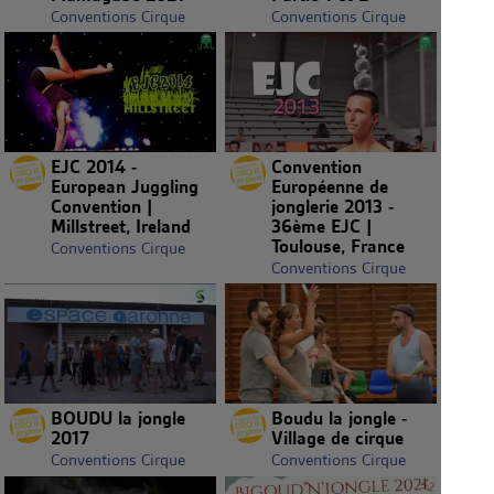
Conventions Cirque
Conventions Cirque
EJC 2014 -
Convention
European Juggling
Européenne de
Convention |
jonglerie 2013 -
Millstreet, Ireland
36ème EJC |
Toulouse, France
Conventions Cirque
Conventions Cirque
BOUDU la jongle
Boudu la jongle -
2017
Village de cirque
Conventions Cirque
Conventions Cirque