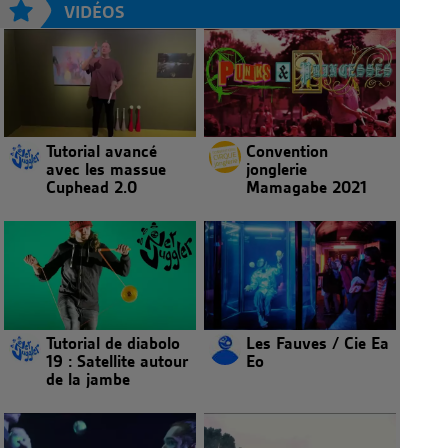
VIDÉOS
Tutorial avancé
Convention
avec les massue
jonglerie
Cuphead 2.0
Mamagabe 2021
Tutorial de diabolo
Les Fauves / Cie Ea
19 : Satellite autour
Eo
de la jambe