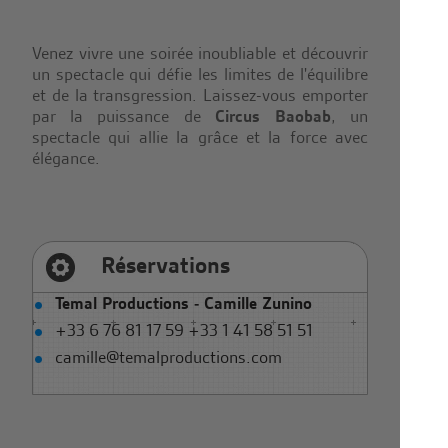
Venez vivre une soirée inoubliable et découvrir
un spectacle qui défie les limites de l'équilibre
et de la transgression. Laissez-vous emporter
par la puissance de
Circus Baobab
, un
spectacle qui allie la grâce et la force avec
élégance.
Réservations
Temal Productions - Camille Zunino
+33 6 76 81 17 59 +33 1 41 58 51 51
camille@temalproductions.com