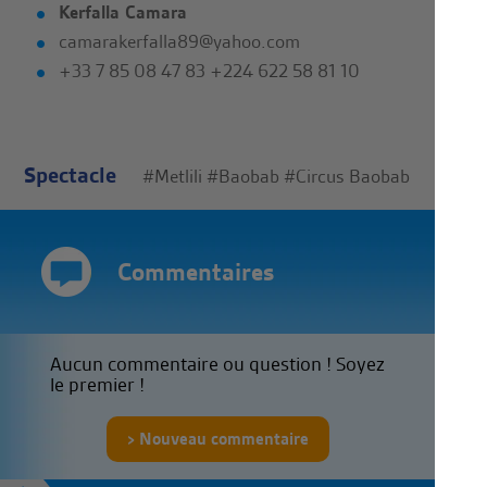
Kerfalla Camara
camarakerfalla89@yahoo.com
+33 7 85 08 47 83 +224 622 58 81 10
Spectacle
#Metlili
#Baobab
#Circus Baobab
Commentaires
Aucun commentaire ou question ! Soyez
le premier !
Nouveau commentaire