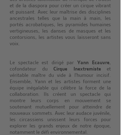
et de la diaspora pour créer un cirque vibrant
et puissant. Avec leur maîtrise des disciplines
ancestrales telles que la main à main, les
portés acrobatiques, les pyramides humaines
vertigineuses, les danses de masques et les
contorsions, les artistes vous laisseront sans
voix.
Le spectacle est dirigé par
Yann Ecauvre
,
cofondateur du
Cirque Inextremiste
et
véritable maître du vide à l'humour incisif.
Ensemble, Yann et les artistes forment une
équipe inégalable qui célèbre la force de la
collaboration. Ils créent un spectacle qui
montre leurs corps en mouvement se
soutenant mutuellement pour atteindre de
nouveaux sommets. Avec leur audace juvénile,
les circassiens unissent leurs forces pour
explorer les grands enjeux de notre époque,
notamment le défi environnemental.