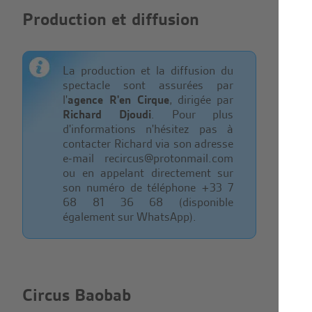
Production et diffusion
La production et la diffusion du
spectacle sont assurées par
l'
agence R'en Cirque
, dirigée par
Richard Djoudi
. Pour plus
d'informations n'hésitez pas à
contacter Richard via son adresse
e-mail recircus@protonmail.com
ou en appelant directement sur
son numéro de téléphone +33 7
68 81 36 68 (disponible
également sur WhatsApp).
Circus Baobab