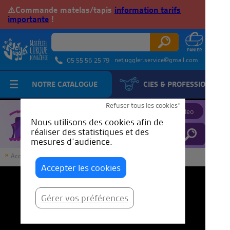
⚠️Commande matelas/tapis
information tarifs
importante
!
netjuggler.service@gmail.com
05 55 56 25 79
NOTRE CATALOGUE
CIES & PROFESSIONNELS
JuggleTube
Refuser tous les cookies*
Proposer une video
Nous utilisons des cookies afin de
réaliser des statistiques et des
mesures d’audience.
Accueil
JuggleTube
2023 / Circus Baobab - Yé Teaser
Accepter les cookies
Gérer vos préférences