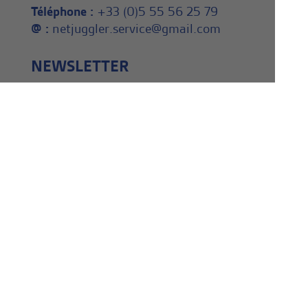
Téléphone :
+33 (0)5 55 56 25 79
@ :
netjuggler.service@gmail.com
NEWSLETTER
Inscrivez vous dès maintenant à
notre Newsletter ! En savoir
plus, en apprendre plus.
Actualité de la jonglerie.
NOS AMIS
Gabriel
Decor-événements.fr
Mandonnaud création
Sol ô Dépot