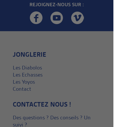
REJOIGNEZ-NOUS SUR :
JONGLERIE
Les Diabolos
Les Echasses
Les Yoyos
Contact
CONTACTEZ NOUS !
Des questions ? Des conseils ? Un
suivi ?