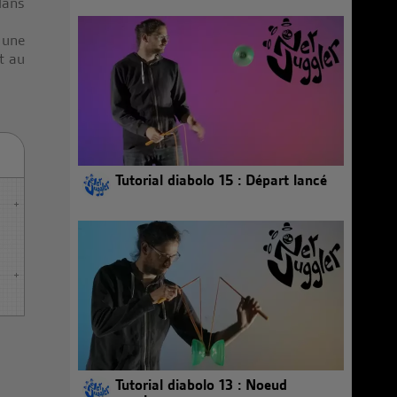
dans
 une
t au
Tutorial diabolo 15 : Départ lancé
Tutorial diabolo 13 : Noeud