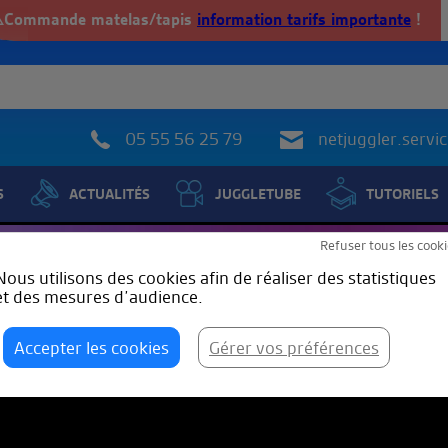
️Commande matelas/tapis
information tarifs importante
!
05 55 56 25 79
netjuggler.serv
S
ACTUALITÉS
JUGGLETUBE
TUTORIELS
Refuser tous les cooki
Nous utilisons des cookies afin de réaliser des statistiques
et des mesures d’audience.
Accepter les cookies
Gérer vos préférences