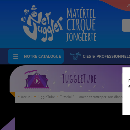
⚠
NOTRE CATALOGUE
CIES & PROFESSIONNEL
JuggleTube
Accueil
JuggleTube
Tutorial 3 : Lancer et rattraper son diabolo