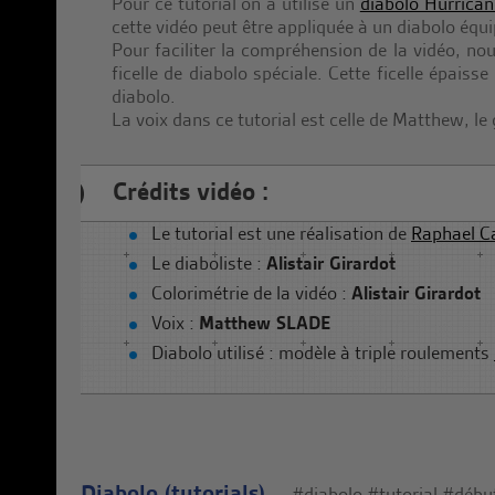
Pour ce tutorial on a utilisé un
diabolo Hurrican
cette vidéo peut être appliquée à un diabolo équi
Pour faciliter la compréhension de la vidéo, nous
ficelle de diabolo spéciale. Cette ficelle épaiss
diabolo.
La voix dans ce tutorial est celle de Matthew, le 
Crédits vidéo :
Le tutorial est une réalisation de
Raphael C
Le diaboliste :
Alistair Girardot
Colorimétrie de la vidéo :
Alistair Girardot
Voix :
Matthew SLADE
Diabolo utilisé : modèle à triple roulements
Diabolo (tutorials)
#diabolo
#tutorial
#débu