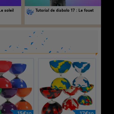
Le soleil
Tutorial de diabolo 17 : Le fouet
15
€
17
€
50
50