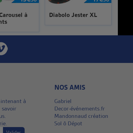
Carousel à
Diabolo Jester XL
nts
NOS AMIS
aintenant à
Gabriel
 savoir
Decor-événements.fr
us.
Mandonnaud création
rie.
Sol ô Dépot