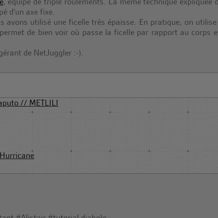
e
, équipé de triple roulements. La même technique expliquée 
pé d'un axe fixe.
 avons utilisé une ficelle très épaisse. En pratique, on utilise
e permet de bien voir où passe la ficelle par rapport au corps e
gérant de NetJuggler :-).
aputo // METLILI
Hurricane
tant
#Alistair
#tutorial diabolo