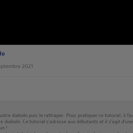
lo
eptembre 2021
otre diabolo puis le rattraper. Pour pratiquer ce tutorial, il f
e diabolo. Ce tutorial s'adresse aux débutants et il s'agit d'un
un !