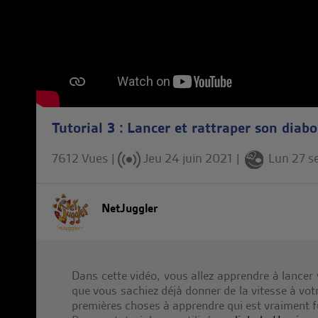
Tutorial 3 : Lancer et rattraper son diabo
7612 Vues |
Jeu 24 juin 2021
|
Lun 27 s
NetJuggler
Dans cette vidéo, vous allez apprendre à lancer v
que vous sachiez déjà donner de la vitesse à votr
premières choses à apprendre qui est vraiment f