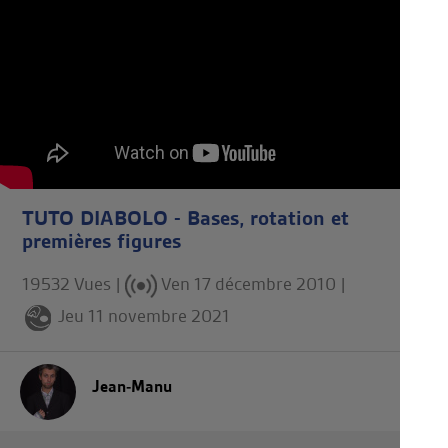
TUTO DIABOLO - Bases, rotation et
premières figures
19532 Vues |
Ven 17 décembre 2010
|
Jeu 11 novembre 2021
Jean-Manu