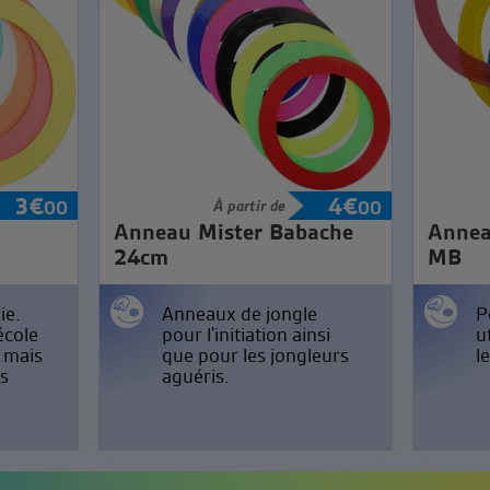
3
€
4
€
00
À partir de
00
Anneau Mister Babache
Annea
24cm
MB
ie.
Anneaux de jongle
P
école
pour l'initiation ainsi
u
n mais
que pour les jongleurs
l
s
aguéris.