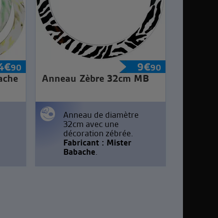
4
€
9
€
90
90
ache
Anneau Zèbre 32cm MB
Anneau de diamètre
32cm avec une
décoration zébrée.
Fabricant : Mister
Babache
.