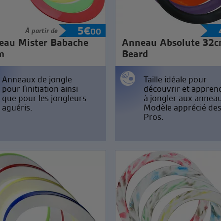
5
€
À partir de
00
eau Mister Babache
Anneau Absolute 32c
m
Beard
Anneaux de jongle
Taille idéale pour
pour l'initiation ainsi
découvrir et appren
que pour les jongleurs
à jongler aux annea
aguéris.
Modèle apprécié de
Pros.