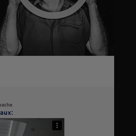
bache
.
aux: