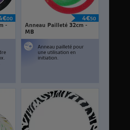
4
€
4
€
00
50
m -
Anneau Pailleté 32cm -
MB
Anneau pailleté pour
dre
une utilisation en
ux.
initiation.
s