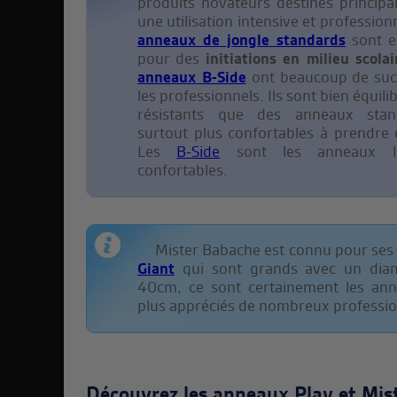
produits novateurs destinés princip
une utilisation intensive et profession
anneaux de jongle standards
sont ex
pour des
initiations en milieu scolai
anneaux B-Side
ont beaucoup de suc
les professionnels. Ils sont bien équili
résistants que des anneaux stan
surtout plus confortables à prendre
Les
B-Side
sont les anneaux l
confortables.
Mister Babache est connu pour ses
Giant
qui sont grands avec un dia
40cm, ce sont certainement les ann
plus appréciés de nombreux professio
Découvrez les anneaux Play et Mis