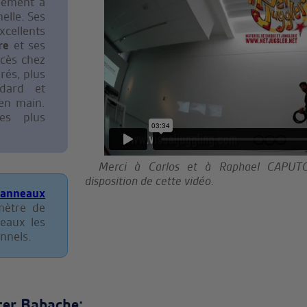
alement à
nelle. Ses
cellents
re
et ses
cès chez
brés, plus
dard et
 en main.
es plus
Merci à Carlos et à Raphael CAPUTO 
disposition de cette vidéo.
anneaux
mètre de
eaux les
nnels.
ter Babache: