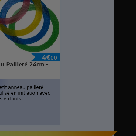
4
€
00
u Pailleté 24cm -
etit anneau pailleté
tilisé en initiation avec
es enfants.