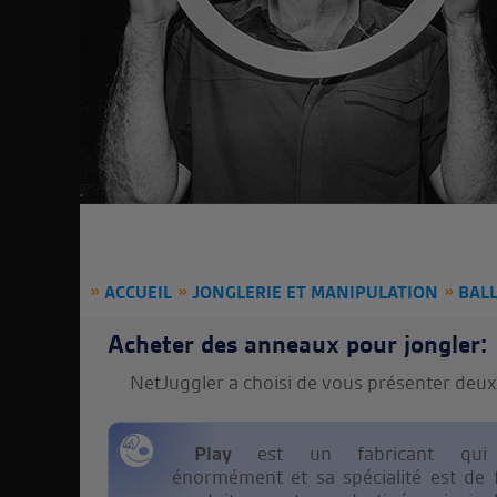
ACCUEIL
JONGLERIE ET MANIPULATION
BAL
Acheter des anneaux pour jongler:
NetJuggler a choisi de vous présenter deu
Play
est un fabricant qui 
énormément et sa spécialité est de 