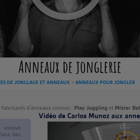
Anneaux de jonglerie
LES DE JONGLAGE ET ANNEAUX
ANNEAUX POUR JONGLER
x fabricants d'anneaux connus :
Play Juggling
et
Mister Ba
Vidéo de
Carlos Munoz
aux anne
innove
faire des