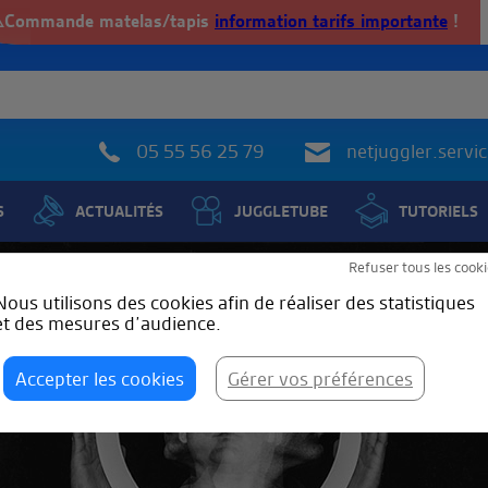
️Commande matelas/tapis
information tarifs importante
!
05 55 56 25 79
netjuggler.serv
S
ACTUALITÉS
JUGGLETUBE
TUTORIELS
Refuser tous les cooki
Nous utilisons des cookies afin de réaliser des statistiques
et des mesures d’audience.
Accepter les cookies
Gérer vos préférences