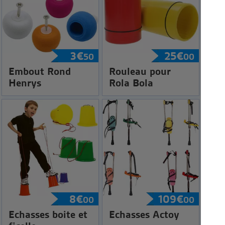
3
€
25
€
50
00
Embout Rond
Rouleau pour
Henrys
Rola Bola
8
€
109
€
00
00
Echasses boite et
Echasses Actoy