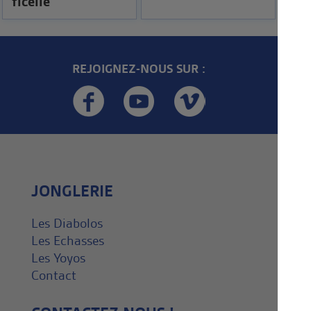
ficelle
REJOIGNEZ-NOUS SUR :
JONGLERIE
Les Diabolos
Les Echasses
Les Yoyos
Contact