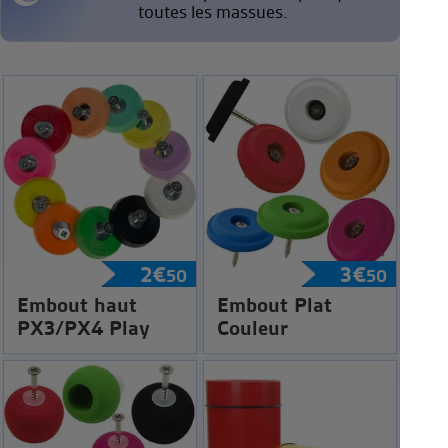
toutes les massues.
2
€
3
€
50
50
Embout haut
Embout Plat
PX3/PX4 Play
Couleur