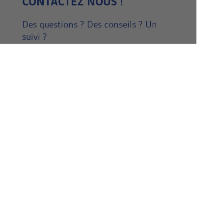
CONTACTEZ NOUS !
Des questions ? Des conseils ? Un
suivi ?
Téléphone :
+33 (0)5 55 56 25 79
@ :
netjuggler.service@gmail.com
NEWSLETTER
Inscrivez vous dès maintenant à
notre Newsletter ! En savoir
plus, en apprendre plus.
Actualité de la jonglerie.
NOS AMIS