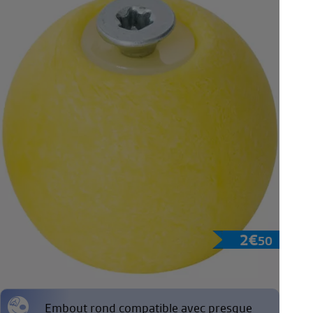
2
€
50
Embout bas PX3/PX4 Play
Embout rond compatible avec presque