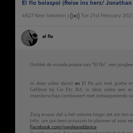
El flo bolaspoi (Reise ins herz/ Jonathan
4827 Keer bekeken |
Tue 21st February 202
el flo
Ontdek de visuele poëzie van "El flo", een jonglee
In deze video danst
en
El flo poi met gratie en
Gefilmd bij Cie Etc Art, is deze video een e
meesterschap combineert met ontwapenende nat
Zorg ervoor dat u het volume hoger zet om ten v
Info: om poi-leercursussen te plannen of voor e
Facebook.com/juggleanddance