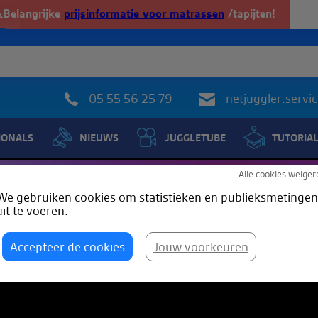
️Belangrijke
prijsinformatie voor matrassen
/tapijten!
05 55 56 25 79
netjuggler.serv
IONALS
NIEUWS
JUGGLETUBE
TUTORIA
Alle cookies weiger
We gebruiken cookies om statistieken en publieksmetingen
uit te voeren.
t)
Accepteer de cookies
Jouw voorkeuren