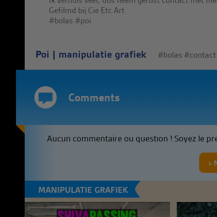
Ik verhuis veel, dus neem gerust contact met me
Gefilmd bij Cie Etc Art
#bolas #poi
Poi
|
manipulatie grafiek
#bolas
#contact
Comments
Aucun commentaire ou question ! Soyez le pr
MANIPULATIE GRAFIEK