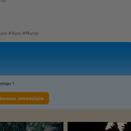
 op.
 poi
##poi
#Manip
emier !
Nouveau commentaire