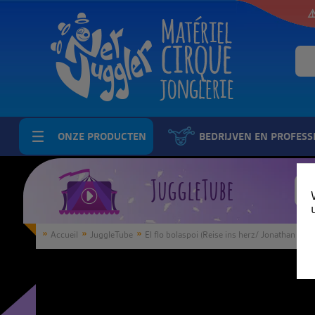
⚠
ONZE PRODUCTEN
BEDRIJVEN EN PROFESS
JuggleTube
Accueil
JuggleTube
El flo bolaspoi (Reise ins herz/ Jonathan Sarla