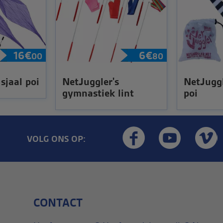
16
€
6
€
00
80
sjaal poi
NetJuggler's
NetJuggl
gymnastiek lint
poi
VOLG ONS OP:
CONTACT