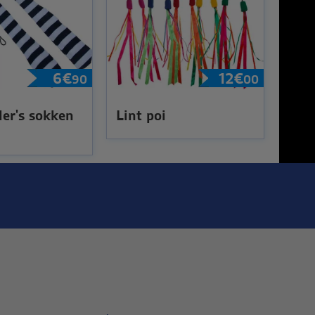
6
€
12
€
90
00
er's sokken
Lint poi