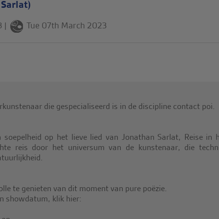
 Sarlat)
3
|
Tue 07th March 2023
rkunstenaar die gespecialiseerd is in de discipline contact poi.
 soepelheid op het lieve lied van Jonathan Sarlat, Reise in h
chte reis door het universum van de kunstenaar, die techn
uurlijkheid.
olle te genieten van dit moment van pure poëzie.
en showdatum, klik hier: