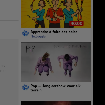
Apprendre à faire des bolas
NetJuggler
erz.
isch
Pop – Jongleershow voor elk
terrein