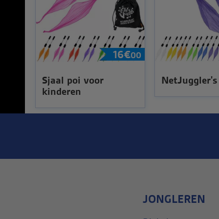
16
€
00
Sjaal poi voor
NetJuggler's 
kinderen
JONGLEREN