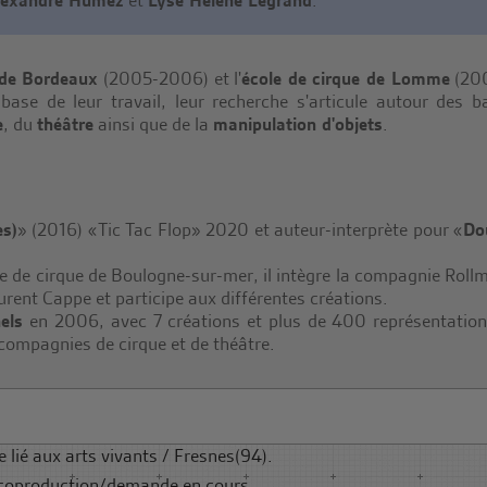
lexandre Humez
et
Lyse Hélène Legrand
.
 de Bordeaux
(2005-2006) et l'
école de cirque de Lomme
(20
ase de leur travail, leur recherche s'articule autour des ba
e
, du
théâtre
ainsi que de la
manipulation d'objets
.
es)
» (2016) «Tic Tac Flop» 2020 et auteur-interprète pour «
Do
le de cirque de Boulogne-sur-mer, il intègre la compagnie Roll
rent Cappe et participe aux différentes créations.
els
en 2006, avec 7 créations et plus de 400 représentations
 compagnies de cirque et de théâtre.
e lié aux arts vivants / Fresnes(94).
 coproduction/demande en cours.