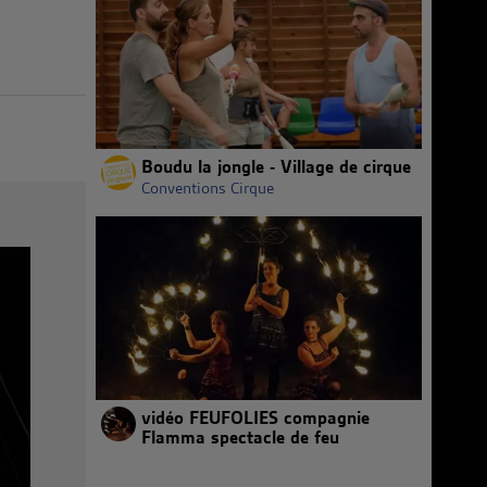
Boudu la jongle - Village de cirque
Conventions Cirque
vidéo FEUFOLIES compagnie
Flamma spectacle de feu