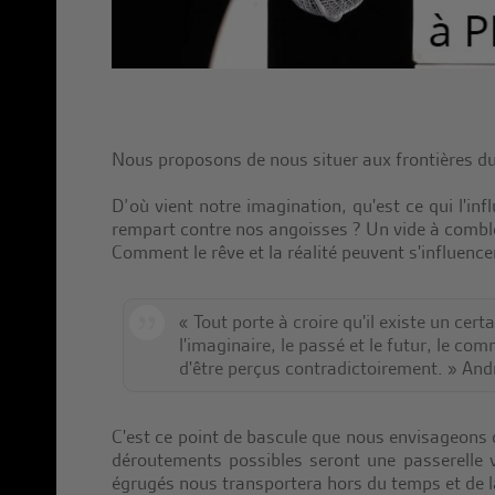
Nous proposons de nous situer aux frontières du 
D’où vient notre imagination, qu'est ce qui l'in
rempart contre nos angoisses ? Un vide à comble
Comment le rêve et la réalité peuvent s'influenc
« Tout porte à croire qu'il existe un certai
l'imaginaire, le passé et le futur, le co
d'être perçus contradictoirement. » And
C'est ce point de bascule que nous envisageons d
déroutements possibles seront une passerelle v
égrugés nous transportera hors du temps et de la