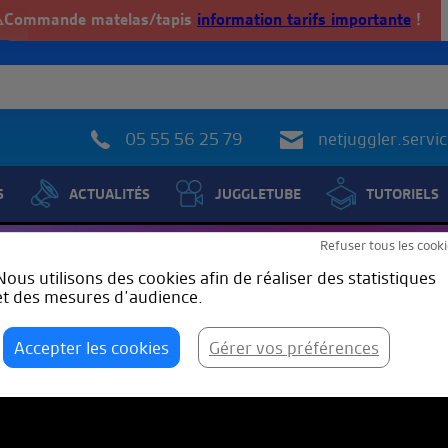
️Commande matelas/tapis
information tarifs importante
!
05 55 56 25 79
netjuggler.serv
S
ACTUALITÉS
JUGGLETUBE
TUTORIELS
Refuser tous les cooki
Nous utilisons des cookies afin de réaliser des statistiques
et des mesures d’audience.
Accepter les cookies
Gérer vos préférences