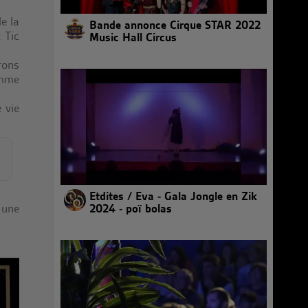
e la
Bande annonce Cirque STAR 2022
« Tic
Music Hall Circus
rons
omme
 vie
Etdites / Eva - Gala Jongle en Zik
2024 - poï bolas
 une