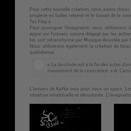
Pour cette nouvelle création, nous avons choisi 
jonglerie en balles rebond et le travail de la so
Tac Flop ».
Pour provoquer l'imaginaire, nous utiliserons
appui sur l'univers sonore dégagé par les action
tel, soit retransformé par Musique Assistée par 
Nous utiliserons également la création de bouc
quotidienne.
« La lassitude est à la fin des actes d'
mouvement de la conscience. » A. Camu
L'univers de Kafka sera pour nous un appui. Les
situation inhabituelle et déroutante. L'imaginati