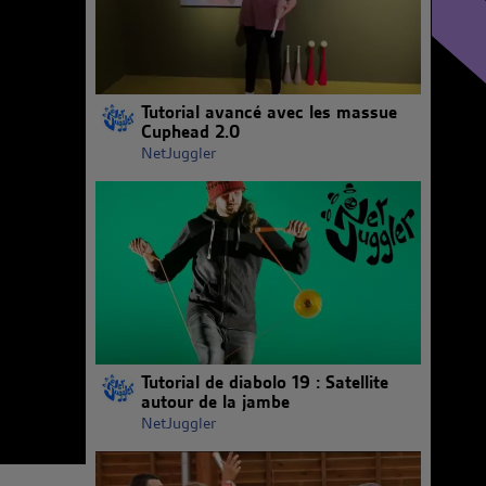
Tutorial avancé avec les massue
Cuphead 2.0
NetJuggler
Tutorial de diabolo 19 : Satellite
autour de la jambe
NetJuggler