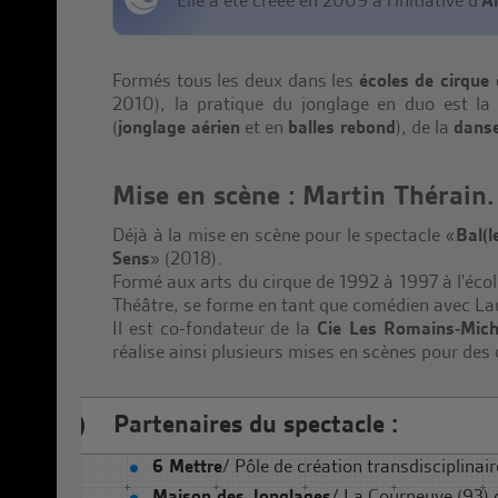
Elle a été créée en 2009 à l'initiative d'
A
Formés tous les deux dans les
écoles de cirque
2010), la pratique du jonglage en duo est la b
(
jonglage aérien
et en
balles rebond
), de la
dans
Mise en scène : Martin Thérain.
Déjà à la mise en scène pour le spectacle «
Bal(l
Sens
» (2018).
Formé aux arts du cirque de 1992 à 1997 à l'éco
Théâtre, se forme en tant que comédien avec Lau
Il est co-fondateur de la
Cie Les Romains-Mich
réalise ainsi plusieurs mises en scènes pour des
Partenaires du spectacle :
6 Mettre
/ Pôle de création transdisciplinair
Maison des Jonglages
/ La Courneuve (93)