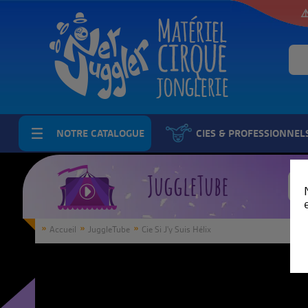
⚠
NOTRE CATALOGUE
CIES & PROFESSIONNEL
JuggleTube
Accueil
JuggleTube
Cie Si J'y Suis Hélix