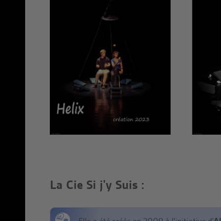
La Cie Si j'y Suis :