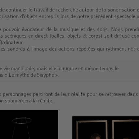
de continuer le travail de recherche autour de la sonorisation d
norisation d'objets entrepris lors de notre précédent spectacle 
 le pouvoir évocateur de la musique et des sons. Nous prend
s scéniques en direct (balles, objets et corps) soit diffusé c
Ordinateur.
les sonores à l'image des actions répétées qui rythment notre
une vie machinale, mais elle inaugure en même temps le
s « Le mythe de Sisyphe ».
 personnages partiront de leur réalité pour se retrouver dans
on submergera la réalité.