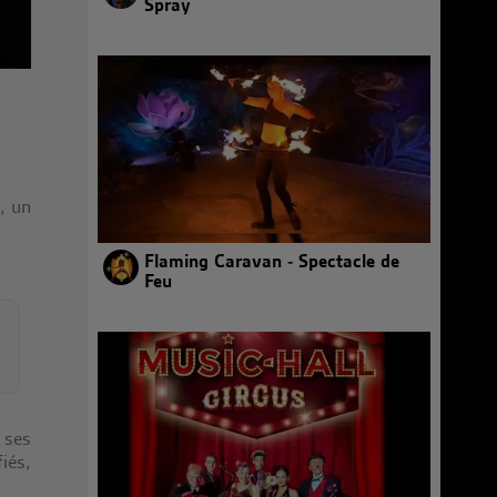
Spray
, un
Flaming Caravan - Spectacle de
Feu
 ses
iés,