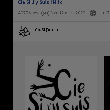
Cie Si J'y Suis Hélix
4975 Vues |
Sam 12 mars 2022
|
Jeu 1
Cie Si j'y suis