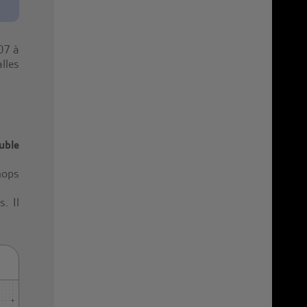
07 à
lles
uble
mops
. Il