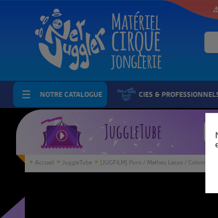
⚠
NOTRE CATALOGUE
CIES & PROFESSIONNEL
JuggleTube
Accueil
JuggleTube
[JUGFILM] Puro / Matheu Lasso / Colombia