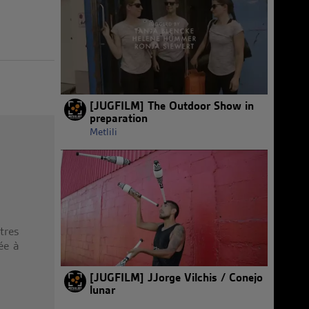
[JUGFILM] The Outdoor Show in
preparation
Metlili
tres
ée à
[JUGFILM] JJorge Vilchis / Conejo
lunar