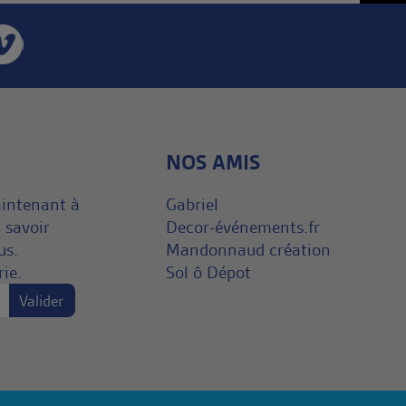
NOS AMIS
aintenant à
Gabriel
 savoir
Decor-événements.fr
us.
Mandonnaud création
rie.
Sol ô Dépot