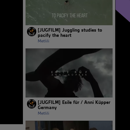
[JUGFILM] Juggling studies to
pacify the heart
Metlili
[JUGFILM] Esile für / Anni Küpper
Germany
Metlili