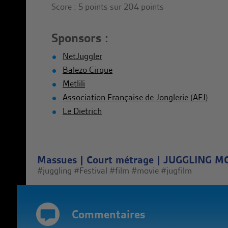
Score : 5 points sur 204 points
Sponsors :
NetJuggler
Balezo Cirque
Metlili
Association Française de Jonglerie (AFJ)
Le Dietrich
Massues
|
Court métrage
|
JUGGLING MO
#juggling
#Festival
#film
#movie
#jugfilm
Commentaires