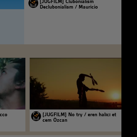
[JUGFILM] Clubonialism
Declubonialism / Mauricio
occo
[JUGFILM] No try / eren halıcı et
cem Özcan