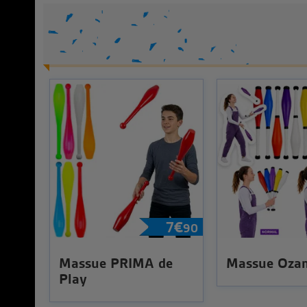
7
€
90
Massue PRIMA de
Massue Oza
Play