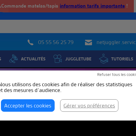
️Commande matelas/tapis
information tarifs importante
!
05 55 56 25 79
netjuggler.serv
S
ACTUALITÉS
JUGGLETUBE
TUTORIELS
Refuser tous les cooki
Nous utilisons des cookies afin de réaliser des statistiques
et des mesures d’audience.
Accepter les cookies
Gérer vos préférences