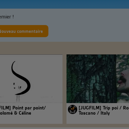
emier !
Nouveau commentaire
ILM] Point par point/
[JUGFILM] Trip poi / R
olomé & Céline
Toscano / Italy