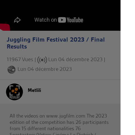
Juggling Film Festival 2023 / Final
Results
11967 Vues |
Lun 04 décembre 2023
|
Lun 04 décembre 2023
Metlili
All the videos on www.jugfilm.com The 2023
edition of the competition has 26 participants
from 15 different nationalities 76
Spectactors/Voters Cinéma Le Dietrich (