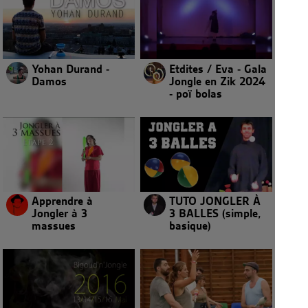
Yohan Durand -
Etdites / Eva - Gala
Damos
Jongle en Zik 2024
- poï bolas
Apprendre à
TUTO JONGLER À
Jongler à 3
3 BALLES (simple,
massues
basique)