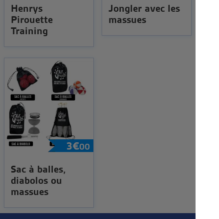
Henrys
Jongler avec les
Pirouette
massues
Training
3
€
00
Sac à balles,
diabolos ou
massues