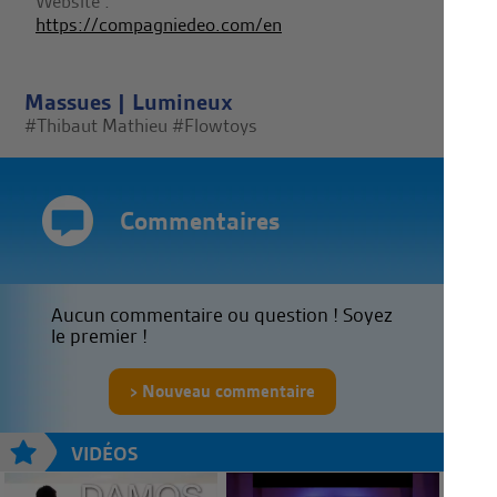
Website :
https://compagniedeo.com/en
Massues
|
Lumineux
#Thibaut Mathieu
#Flowtoys
Commentaires
Aucun commentaire ou question ! Soyez
le premier !
Nouveau commentaire
VIDÉOS