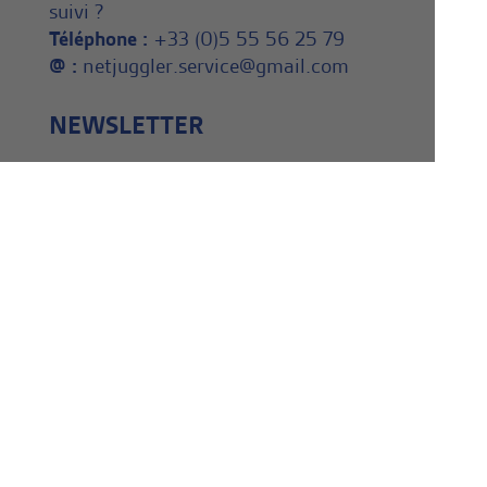
suivi ?
Téléphone :
+33 (0)5 55 56 25 79
@ :
netjuggler.service@gmail.com
NEWSLETTER
Inscrivez vous dès maintenant à
notre Newsletter ! En savoir
plus, en apprendre plus.
Actualité de la jonglerie.
NOS AMIS
Gabriel
Decor-événements.fr
Mandonnaud création