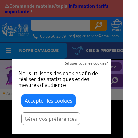
⚠️Commande matelas/tapis
information tarifs
importante
!
netjuggler.service@gmail.com
05 55 56 25 79
NOTRE CATALOGUE
CIES & PROFESSIONNELS
JuggleTube
Refuser tous les cookies*
Proposer une video
Nous utilisons des cookies afin de
réaliser des statistiques et des
mesures d’audience.
Accueil
JuggleTube
MOONLIGHT // Jongle lumineuse.
Accepter les cookies
Gérer vos préférences