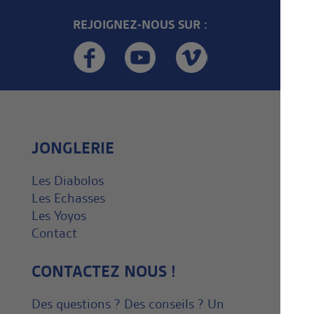
REJOIGNEZ-NOUS SUR :
JONGLERIE
Les Diabolos
Les Echasses
Les Yoyos
Contact
CONTACTEZ NOUS !
Des questions ? Des conseils ? Un