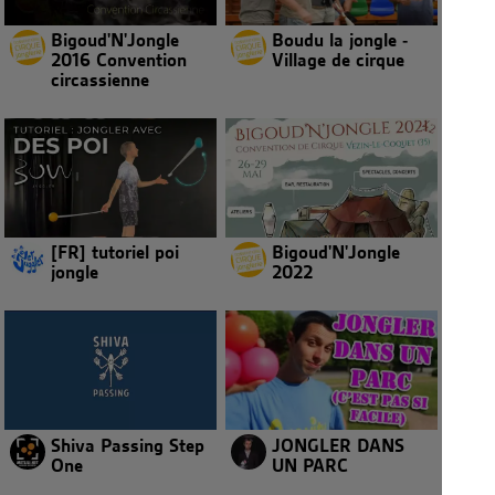
Bigoud'N'Jongle
Boudu la jongle -
2016 Convention
Village de cirque
circassienne
[FR] tutoriel poi
Bigoud'N'Jongle
jongle
2022
Shiva Passing Step
JONGLER DANS
One
UN PARC