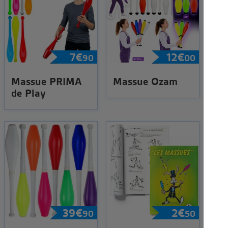
7
€
12
€
90
00
Massue PRIMA
Massue Ozam
de Play
39
€
2
€
90
50