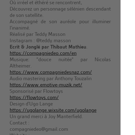
Où irréel et éthéré se rencontrent,
Découvrez un personnage sélénien descendant
de son satellite.
Accompagné de son auréole pour illuminer
l'inanimé.
Réalisé par Teddy Masson
Instagram : @teddy.masson
Ecrit & Jonglé par Thibaut Mathieu
.
https://compagniedeo.com/en
Musique: "douce nuitée" par Nicolas
Altheimer.
https://www.compagniedesnaz.com/
Audio mastering par Anthony Touzalin
https://www.emotive-muzik.net/
Sponsorisé par Flowtoys
https://flowtoys.com/
Design d'Ugo Lange
https://ugolange.wixsite.com/ugolange
Un grand merci à Joy Manterfield.
Contact :
compagniedeo@gmail.com