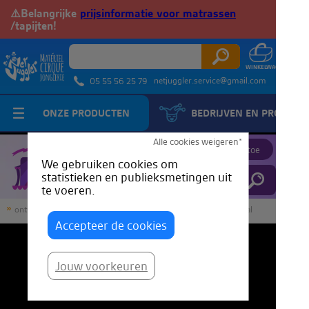
⚠️Belangrijke
prijsinformatie voor matrassen
/tapijten!
netjuggler.service@gmail.com
05 55 56 25 79
ONZE PRODUCTEN
BEDRIJVEN EN PROFESS
JuggleTube
Alle cookies weigeren*
Voeg een video toe
We gebruiken cookies om
statistieken en publieksmetingen uit
te voeren.
ontvangst
JuggleTube
Aerial Silk Tutorial - De zeemeeuwval
Accepteer de cookies
Jouw voorkeuren