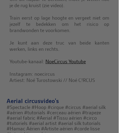
je de rug kruist (zie video).
Train eerst op lage hoogte en vergeet niet om
jezelf te bedekken om het risico op
brandwonden te voorkomen.
Je kunt aan deze truc van beide kanten
werken, links en rechts.
Youtube-kanaal:
NoeCircus Youtube
Instagram: noecircus
Artiest: Noé Turostowski // Noé C!RCUS
Aerial circusvideo's
#Spectacle
#Hoop
#cirque
#circus
#aerial silk
#aérien
#tutorials
#cerceau aérien
#trapeze
#aerial fabric
#Aerial
#Tissu aérien
#circo
#tutoriels
#aerial artist
#aerial silk tutorials
#Hamac Aérien
#Artiste aérien
#corde lisse