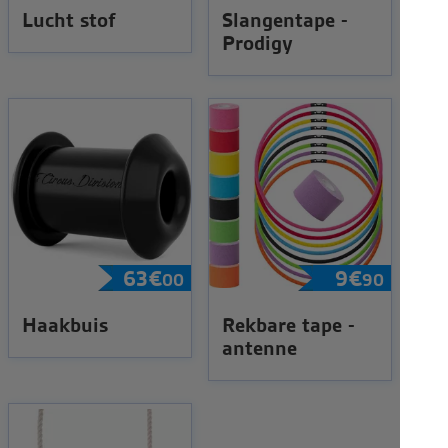
Lucht stof
Slangentape -
Prodigy
63
€
9
€
00
90
Haakbuis
Rekbare tape -
antenne