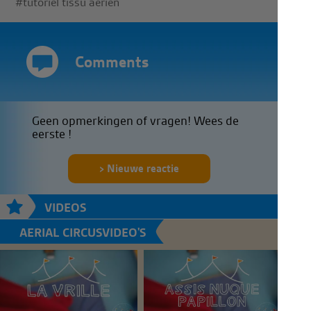
#tutoriel tissu aérien
Comments
Geen opmerkingen of vragen! Wees de
eerste !
Nieuwe reactie
VIDEOS
AERIAL CIRCUSVIDEO'S