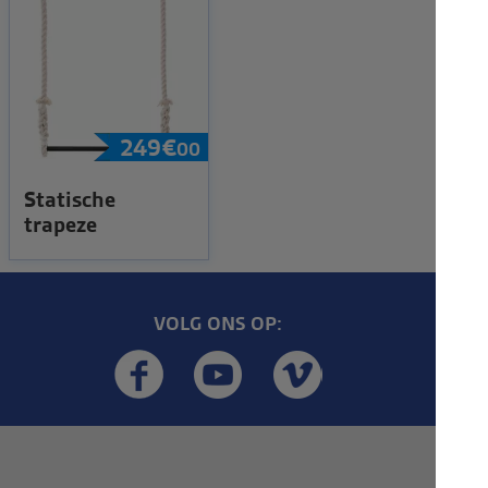
249
€
00
Statische
trapeze
VOLG ONS OP: