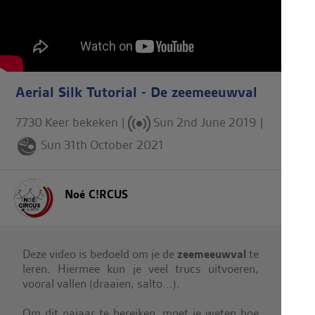
Aerial Silk Tutorial - De zeemeeuwval
7730 Keer bekeken |
Sun 2nd June 2019
|
Sun 31th October 2021
Noé C!RCUS
Deze video is bedoeld om je de
zeemeeuwval
te
leren. Hiermee kun je veel trucs uitvoeren,
vooral vallen (draaien, salto...).
Om dit najaar te bereiken, moet je weten hoe