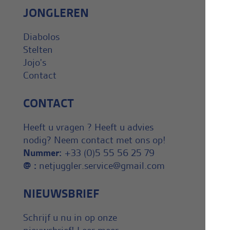
JONGLEREN
Diabolos
Stelten
Jojo's
Contact
CONTACT
Heeft u vragen ? Heeft u advies
nodig? Neem contact met ons op!
Nummer:
+33 (0)5 55 56 25 79
@ :
netjuggler.service@gmail.com
NIEUWSBRIEF
Schrijf u nu in op onze