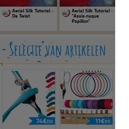
Aerial Silk Tutorial -
Aerial Silk Tutorial -
De Twist
"Assis-nuque
Papillon"
Selectie van artikelen
74
€
11
€
00
95