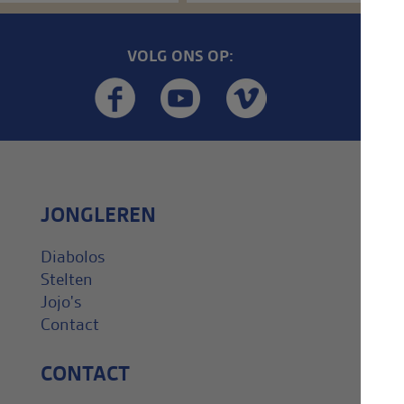
VOLG ONS OP:
JONGLEREN
Diabolos
Stelten
Jojo's
Contact
CONTACT