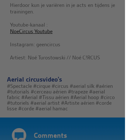
Hierdoor kun je variëren in je acts en tijdens je
trainingen.
Youtube-kanaal :
NoeCircus Youtube
Instagram: geencircus
Artiest: Noé Turostowski // Noé C!RCUS
Aerial circusvideo's
#Spectacle
#cirque
#circus
#aerial silk
#aérien
#tutorials
#cerceau aérien
#trapeze
#aerial
fabric
#Aerial
#Tissu aérien
#Aerial hoop
#circo
#tutoriels
#aerial artist
#Artiste aérien
#corde
lisse
#corde
#aerial hamac
Comments