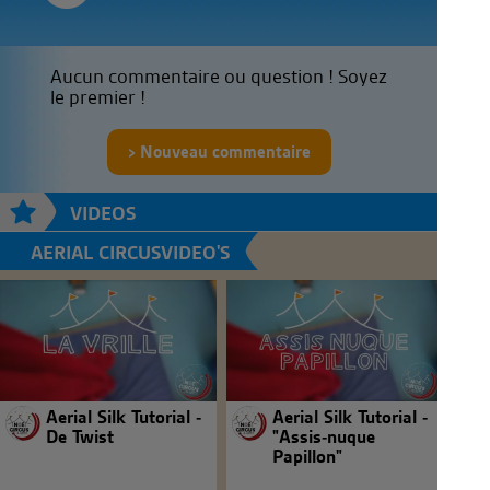
Aucun commentaire ou question ! Soyez
le premier !
Nouveau commentaire
VIDEOS
AERIAL CIRCUSVIDEO'S
Aerial Silk Tutorial -
Aerial Silk Tutorial -
De Twist
"Assis-nuque
Papillon"