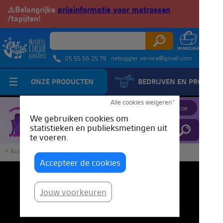
⚠️Belangrijke
prijsinformatie voor matrassen
/tapijten!
netjuggler.service@gmail.com
05 55 56 25 79
ONZE PRODUCTEN
BEDRIJVEN EN PROFESS
JuggleTube
Alle cookies weigeren*
Voeg een video toe
We gebruiken cookies om
statistieken en publieksmetingen uit
te voeren.
Accueil
JuggleTube
Aerial Silk Tutorial - Klimmen / Deel 2
Accepteer de cookies
Jouw voorkeuren