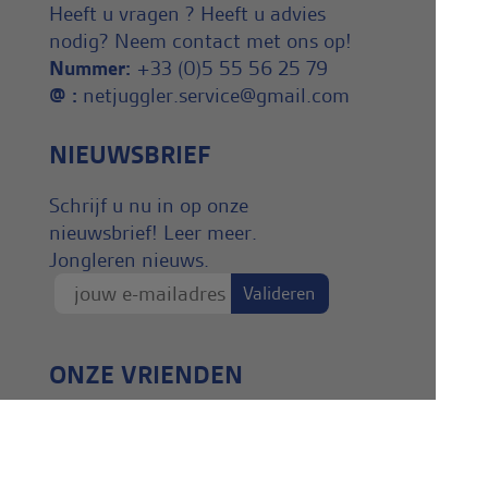
Heeft u vragen ? Heeft u advies
nodig? Neem contact met ons op!
Nummer:
+33 (0)5 55 56 25 79
@ :
netjuggler.service@gmail.com
NIEUWSBRIEF
Schrijf u nu in op onze
nieuwsbrief! Leer meer.
Jongleren nieuws.
ONZE VRIENDEN
Gabriel
Decor-événements.fr
Mandonnaud création