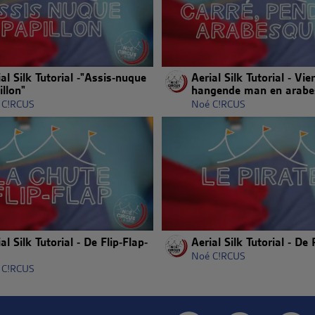
al Silk Tutorial -"Assis-nuque
Aerial Silk Tutorial - Vie
illon"
hangende man en arabe
 C!RCUS
Noé C!RCUS
al Silk Tutorial - De Flip-Flap-
Aerial Silk Tutorial - De 
Noé C!RCUS
 C!RCUS