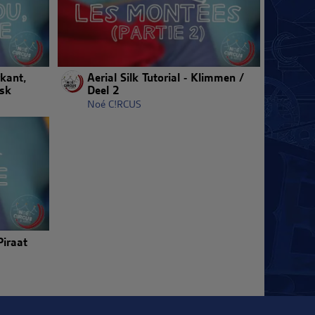
rkant,
Aerial Silk Tutorial - Klimmen /
sk
Deel 2
Noé C!RCUS
Piraat