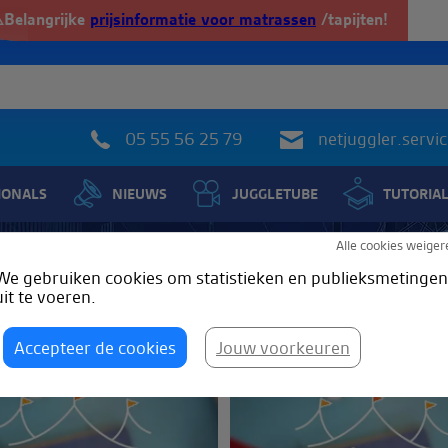
️Belangrijke
prijsinformatie voor matrassen
/tapijten!
05 55 56 25 79
netjuggler.serv
IONALS
NIEUWS
JUGGLETUBE
TUTORIA
Alle cookies weiger
Tague
: corde
We gebruiken cookies om statistieken en publieksmetingen
uit te voeren.
Accepteer de cookies
Jouw voorkeuren
rde