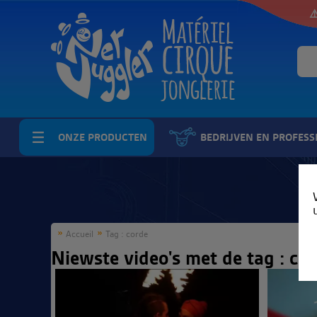
⚠
ONZE PRODUCTEN
BEDRIJVEN EN PROFESS
Accueil
Tag : corde
Niewste video's met de tag : co