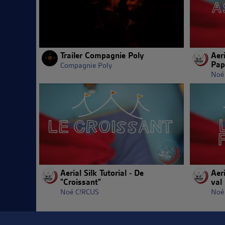
Trailer Compagnie Poly
Aeri
Pap
Compagnie Poly
Noé
Aerial Silk Tutorial - De
Aeri
"Croissant"
val
Noé C!RCUS
Noé