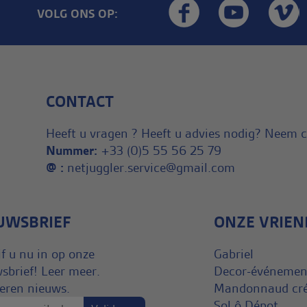
VOLG ONS OP:
CONTACT
Heeft u vragen ? Heeft u advies nodig? Neem 
Nummer:
+33 (0)5 55 56 25 79
@ :
netjuggler.service@gmail.com
UWSBRIEF
ONZE VRIE
jf u nu in op onze
Gabriel
sbrief! Leer meer.
Decor-événement
eren nieuws.
Mandonnaud cré
Sol ô Dépot